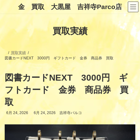
コ
ナ
金 買取 大黒屋 吉祥寺Parco店
ン
ビ
テ
ゲ
ン
ー
ツ
シ
買取実績
へ
ョ
ス
ン
キ
に
ッ
移
プ
動
買取実績
図書カードNEXT 3000円 ギフトカード 金券 商品券 買取
図書カードNEXT 3000円 ギ
フトカード 金券 商品券 買
取
最
6月 24, 2026
6月 24, 2026
吉祥寺パルコ
終
更
新
日
時