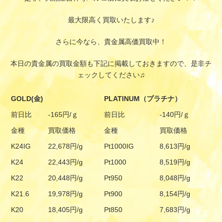
最大限高く買取いたします♪
さらに今なら、貴金属高価買取中！
本日の貴金属の買取金額も下記に掲載しておきますので、是非チ
ェックしてください♫
GOLD(金)
PLATINUM（プラチナ）
前日比
-165円/ｇ
前日比
-140円/ｇ
金種
買取価格
金種
買取価格
K24IG
22,678円/g
Pt1000IG
8,613円/g
K24
22,443円/g
Pt1000
8,519円/g
K22
20,448円/g
Pt950
8,048円/g
K21.6
19,978円/g
Pt900
8,154円/g
K20
18,405円/g
Pt850
7,683円/g