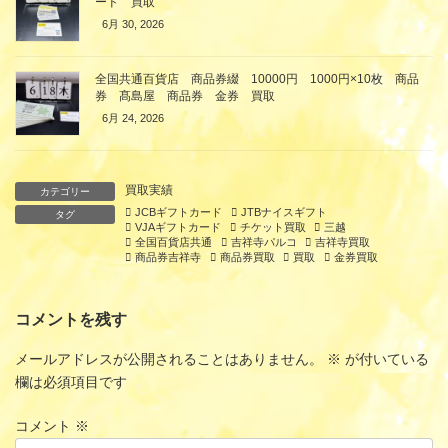
ード 買取
6月 30, 2026
全国共通百貨店 商品券綴 10000円 1000円×10枚 商品
券 髙島屋 商品券 金券 買取
6月 24, 2026
買取実績
カテゴリー
JCBギフトカード
JTBナイスギフト
タグ
VJAギフトカード
チケット買取
三越
全国百貨店共通
吉祥寺パルコ
吉祥寺買取
商品券吉祥寺
商品券買取
買取
金券買取
コメントを残す
メールアドレスが公開されることはありません。
※
が付いている
欄は必須項目です
コメント
※