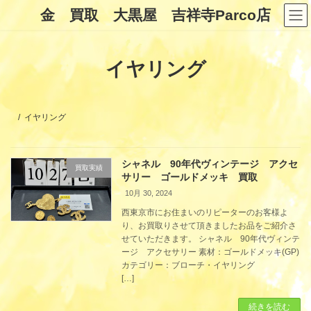
コ
ナ
金 買取 大黒屋 吉祥寺Parco店
ン
ビ
テ
ゲ
ン
ー
ツ
シ
イヤリング
へ
ョ
ス
ン
キ
に
ッ
移
プ
動
イヤリング
シャネル 90年代ヴィンテージ アクセ
買取実績
サリー ゴールドメッキ 買取
10月 30, 2024
西東京市にお住まいのリピーターのお客様よ
り、お買取りさせて頂きましたお品をご紹介さ
せていただきます。 シャネル 90年代ヴィンテ
ージ アクセサリー 素材：ゴールドメッキ(GP)
カテゴリー：ブローチ・イヤリング
[…]
続きを読む