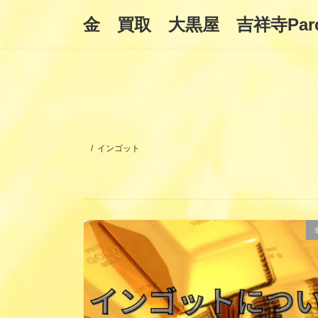
コ
ナ
金 買取 大黒屋 吉祥寺Par
ン
ビ
テ
ゲ
ン
ー
ツ
シ
へ
ョ
ス
ン
キ
に
ッ
移
プ
動
インゴット