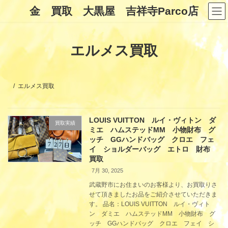
コ
ナ
金 買取 大黒屋 吉祥寺Parco店
ン
ビ
テ
ゲ
ン
ー
ツ
シ
エルメス買取
へ
ョ
ス
ン
キ
に
ッ
移
プ
動
エルメス買取
LOUIS VUITTON ルイ・ヴィトン ダ
買取実績
ミエ ハムステッドMM 小物財布 グ
ッチ GGハンドバッグ クロエ フェ
イ ショルダーバッグ エトロ 財布
買取
7月 30, 2025
武蔵野市にお住まいのお客様より、お買取りさ
せて頂きましたお品をご紹介させていただきま
す。 品名：LOUIS VUITTON ルイ・ヴィト
ン ダミエ ハムステッドMM 小物財布 グ
ッチ GGハンドバッグ クロエ フェイ シ