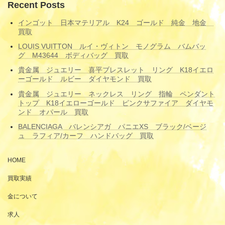
Recent Posts
インゴット 日本マテリアル K24 ゴールド 純金 地金
買取
LOUIS VUITTON ルイ・ヴィトン モノグラム バムバッ
グ M43644 ボディバッグ 買取
貴金属 ジュエリー 喜平ブレスレット リング K18イエロ
ーゴールド ルビー ダイヤモンド 買取
貴金属 ジュエリー ネックレス リング 指輪 ペンダント
トップ K18イエローゴールド ピンクサファイア ダイヤモ
ンド オパール 買取
BALENCIAGA バレンシアガ パニエXS ブラック/ベージ
ュ ラフィア/カーフ ハンドバッグ 買取
HOME
買取実績
金について
求人