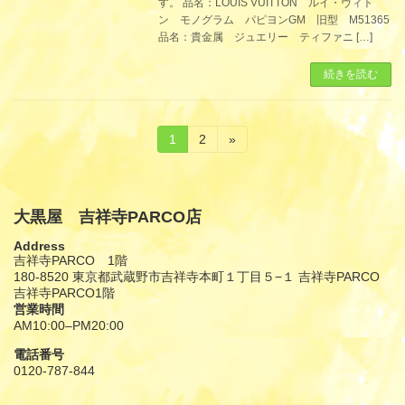
す。 品名：LOUIS VUITTON ルイ・ヴィト
ン モノグラム パピヨンGM 旧型 M51365
品名：貴金属 ジュエリー ティファニ […]
続きを読む
投
固
固
1
2
»
定
定
稿
ペ
ペ
ー
ー
の
ジ
ジ
大黒屋 吉祥寺PARCO店
ペ
Address
ー
吉祥寺PARCO 1階
180-8520 東京都武蔵野市吉祥寺本町１丁目５−１ 吉祥寺PARCO
ジ
吉祥寺PARCO1階
営業時間
送
AM10:00–PM20:00
り
電話番号
0120-787-844