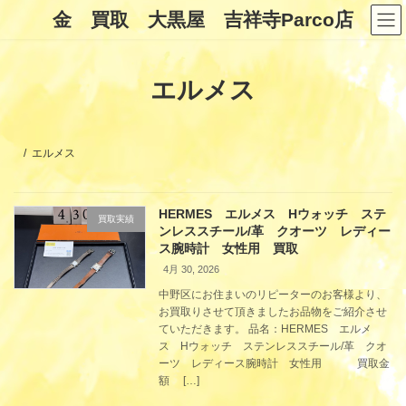
コ
ナ
金 買取 大黒屋 吉祥寺Parco店
ン
ビ
テ
ゲ
ン
ー
ツ
シ
エルメス
へ
ョ
ス
ン
キ
に
ッ
移
プ
動
エルメス
HERMES エルメス Hウォッチ ステ
買取実績
ンレススチール/革 クオーツ レディー
ス腕時計 女性用 買取
4月 30, 2026
中野区にお住まいのリピーターのお客様より、
お買取りさせて頂きましたお品物をご紹介させ
ていただきます。 品名：HERMES エルメ
ス Hウォッチ ステンレススチール/革 クオ
ーツ レディース腕時計 女性用 買取金
額 […]