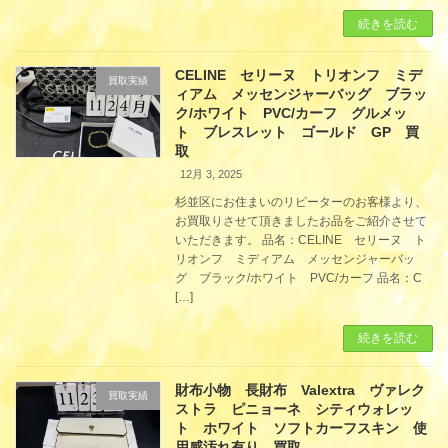
続きを読む
CELINE セリーヌ トリオンフ ミデ
買取実績
ィアム メッセンジャーバッグ ブラッ
ク/ホワイト PVC/カーフ グルメッ
ト ブレスレット ゴールド GP 買
取
12月 3, 2025
杉並区にお住まいのリピーターのお客様より、
お買取りさせて頂きましたお品をご紹介させて
いただきます。 品名：CELINE セリーヌ ト
リオンフ ミディアム メッセンジャーバッ
グ ブラック/ホワイト PVC/カーフ 品名：C
[…]
続きを読む
財布小物 長財布 Valextra ヴァレク
買取実績
ストラ ピニョーネ シティウォレッ
ト ホワイト ソフトカーフスキン 使
用感汚れ有り 買取