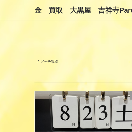
コ
ナ
金 買取 大黒屋 吉祥寺Par
ン
ビ
テ
ゲ
ン
ー
ツ
シ
へ
ョ
ス
ン
キ
に
ッ
移
プ
動
グッチ買取