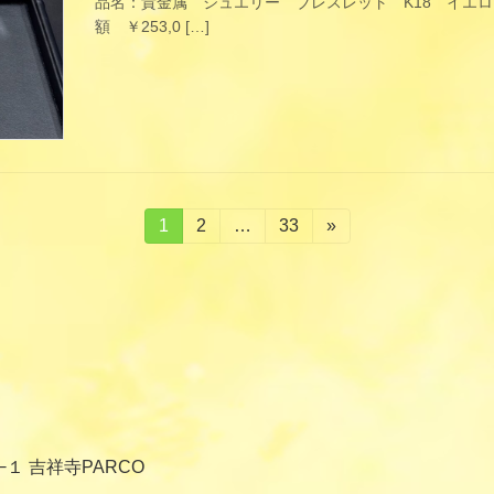
品名：貴金属 ジュエリー ブレスレット K18 イエロ
額 ￥253,0 […]
固
1
固
2
…
固
33
»
定
定
定
ペ
ペ
ペ
ー
ー
ー
ジ
ジ
ジ
−１ 吉祥寺PARCO