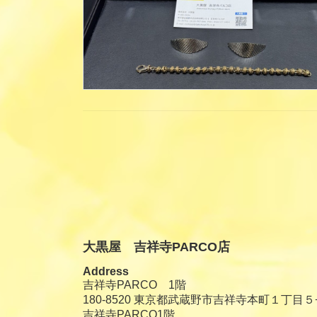
投
稿
の
ペ
大黒屋 吉祥寺PARCO店
ー
Address
ジ
吉祥寺PARCO 1階
180-8520 東京都武蔵野市吉祥寺本町１丁目５
送
吉祥寺PARCO1階