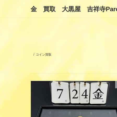
コ
ナ
金 買取 大黒屋 吉祥寺Par
ン
ビ
テ
ゲ
ン
ー
ツ
シ
へ
ョ
ス
ン
キ
に
ッ
移
プ
動
コイン買取