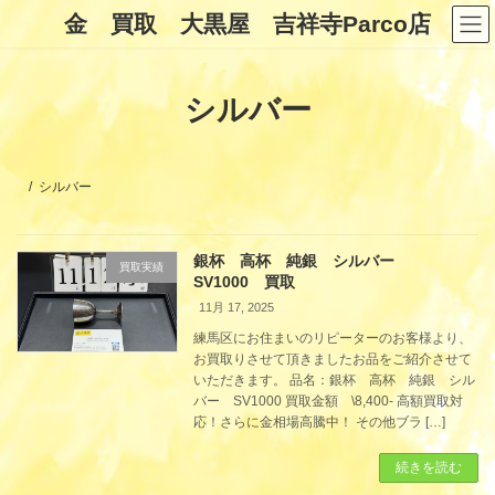
コ
ナ
金 買取 大黒屋 吉祥寺Parco店
ン
ビ
テ
ゲ
ン
ー
ツ
シ
シルバー
へ
ョ
ス
ン
キ
に
ッ
移
プ
動
シルバー
銀杯 高杯 純銀 シルバー
買取実績
SV1000 買取
11月 17, 2025
練馬区にお住まいのリピーターのお客様より、
お買取りさせて頂きましたお品をご紹介させて
いただきます。 品名：銀杯 高杯 純銀 シル
バー SV1000 買取金額 \8,400- 高額買取対
応！さらに金相場高騰中！ その他ブラ […]
続きを読む