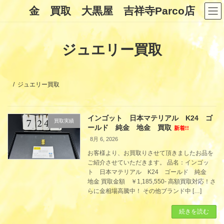
コ
ナ
金 買取 大黒屋 吉祥寺Parco店
ン
ビ
テ
ゲ
ン
ー
ツ
シ
ジュエリー買取
へ
ョ
ス
ン
キ
に
ッ
移
プ
動
ジュエリー買取
インゴット 日本マテリアル K24 ゴ
買取実績
ールド 純金 地金 買取
新着!!
8月 6, 2026
お客様より、お買取りさせて頂きましたお品を
ご紹介させていただきます。 品名：インゴッ
ト 日本マテリアル K24 ゴールド 純金
地金 買取金額 ￥1,185,550- 高額買取対応！さ
らに金相場高騰中！ その他ブランド中 […]
続きを読む