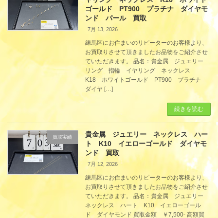
ゴールド PT900 プラチナ ダイヤモ
ンド パール 買取
7月 13, 2026
練馬区にお住まいのリピーターのお客様より、
お買取りさせて頂きましたお品物をご紹介させ
ていただきます。 品名：貴金属 ジュエリー
リング 指輪 イヤリング ネックレス
K18 ホワイトゴールド PT900 プラチナ
ダイヤ […]
続きを読む
貴金属 ジュエリー ネックレス ハー
買取実績
ト K10 イエローゴールド ダイヤモ
ンド 買取
7月 12, 2026
練馬区にお住まいのリピーターのお客様より、
お買取りさせて頂きましたお品物をご紹介させ
ていただきます。 品名：貴金属 ジュエリー
ネックレス ハート K10 イエローゴール
ド ダイヤモンド 買取金額 ￥7,500- 高額買