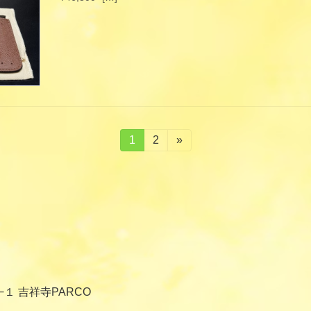
固
1
固
2
»
定
定
ペ
ペ
ー
ー
ジ
ジ
−１ 吉祥寺PARCO