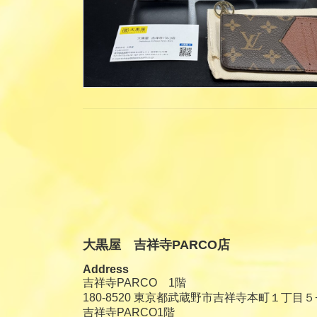
投
稿
の
ペ
大黒屋 吉祥寺PARCO店
ー
Address
ジ
吉祥寺PARCO 1階
180-8520 東京都武蔵野市吉祥寺本町１丁目５
送
吉祥寺PARCO1階