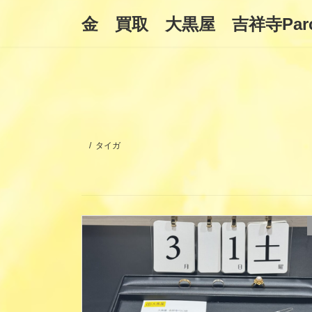
コ
ナ
金 買取 大黒屋 吉祥寺Par
ン
ビ
テ
ゲ
ン
ー
ツ
シ
へ
ョ
ス
ン
キ
に
ッ
移
プ
動
タイガ