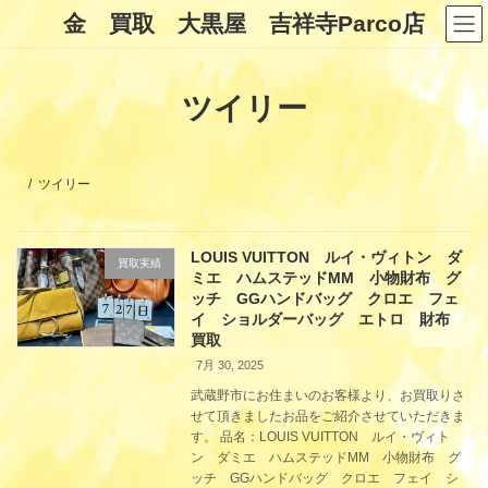
コ
ナ
金 買取 大黒屋 吉祥寺Parco店
ン
ビ
テ
ゲ
ン
ー
ツ
シ
ツイリー
へ
ョ
ス
ン
キ
に
ッ
移
プ
動
ツイリー
LOUIS VUITTON ルイ・ヴィトン ダ
買取実績
ミエ ハムステッドMM 小物財布 グ
ッチ GGハンドバッグ クロエ フェ
イ ショルダーバッグ エトロ 財布
買取
7月 30, 2025
武蔵野市にお住まいのお客様より、お買取りさ
せて頂きましたお品をご紹介させていただきま
す。 品名：LOUIS VUITTON ルイ・ヴィト
ン ダミエ ハムステッドMM 小物財布 グ
ッチ GGハンドバッグ クロエ フェイ シ