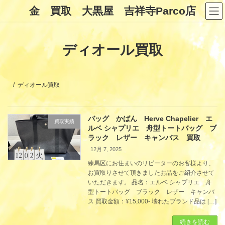
コ
ナ
金 買取 大黒屋 吉祥寺Parco店
ン
ビ
テ
ゲ
ン
ー
ツ
シ
ディオール買取
へ
ョ
ス
ン
キ
に
ッ
移
プ
動
ディオール買取
バッグ かばん Herve Chapelier エ
買取実績
ルベ シャプリエ 舟型トートバッグ ブ
ラック レザー キャンバス 買取
12月 7, 2025
練馬区にお住まいのリピーターのお客様より、
お買取りさせて頂きましたお品をご紹介させて
いただきます。 品名：エルベ シャプリエ 舟
型トートバッグ ブラック レザー キャンバ
ス 買取金額：¥15,000- 壊れたブランド品は […]
続きを読む