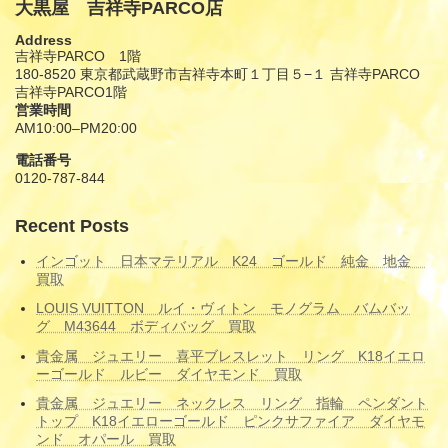
大黒屋 吉祥寺PARCO店
Address
吉祥寺PARCO 1階
180-8520 東京都武蔵野市吉祥寺本町１丁目５−１ 吉祥寺PARCO
吉祥寺PARCO1階
営業時間
AM10:00–PM20:00
電話番号
0120-787-844
Recent Posts
インゴット 日本マテリアル K24 ゴールド 純金 地金
買取
LOUIS VUITTON ルイ・ヴィトン モノグラム バムバッ
グ M43644 ボディバッグ 買取
貴金属 ジュエリー 喜平ブレスレット リング K18イエロ
ーゴールド ルビー ダイヤモンド 買取
貴金属 ジュエリー ネックレス リング 指輪 ペンダント
トップ K18イエローゴールド ピンクサファイア ダイヤモ
ンド オパール 買取