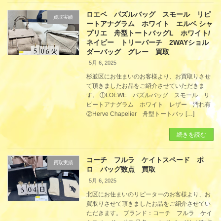
ロエベ パズルバッグ スモール リピ
買取実績
ートアナグラム ホワイト エルベ シャ
プリエ 舟型トートバッグL ホワイト/
ネイビー トリーバーチ 2WAYショル
ダーバッグ グレー 買取
5月 6, 2025
杉並区にお住まいのお客様より、お買取りさせ
て頂きましたお品をご紹介させていただきま
す。 ①LOEWE パズルバッグ スモール リ
ピートアナグラム ホワイト レザー 汚れ有
②Herve Chapelier 舟型トートバッ […]
続きを読む
コーチ フルラ ケイトスペード ポ
買取実績
ロ バッグ数点 買取
5月 6, 2025
北区にお住まいのリピーターのお客様より、お
買取りさせて頂きましたお品をご紹介させてい
ただきます。 ブランド：コーチ フルラ ケイ