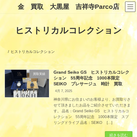
コ
ナ
金 買取 大黒屋 吉祥寺Parco店
ン
ビ
テ
ゲ
ン
ー
ツ
シ
ヒストリカルコレクション
へ
ョ
ス
ン
キ
に
ッ
移
プ
動
ヒストリカルコレクション
Grand Seiko GS ヒストリカルコレク
買取実績
ション 55周年記念 1000本限定
SEIKO プレサージュ 時計 買取
4月 7, 2025
神奈川県にお住まいのお客様より、お買取りさ
せて頂きましたお品をご紹介させていただきま
す。 品名：Grand Seiko GS ヒストリカルコ
レクション 55周年記念 1000本限定 スプ
リングドライブ 品名：SEIKO […]
続きを読む