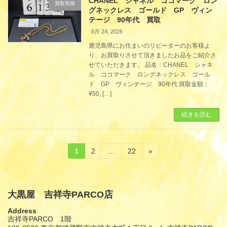
CHANEL シャネル ココマーク ロン
買取実績
グネックレス ゴールド GP ヴィン
テージ 90年代 買取
6月 24, 2026
鹿児島県にお住まいのリピーターのお客様よ
り、お買取りさせて頂きましたお品をご紹介さ
せていただきます。 品名：CHANEL シャネ
ル ココマーク ロングネックレス ゴール
ド GP ヴィンテージ 90年代 買取金額：
¥50, […]
続きを読む
投
固
固
固
1
2
…
22
»
定
定
定
稿
ペ
ペ
ペ
ー
ー
ー
の
ジ
ジ
ジ
大黒屋 吉祥寺PARCO店
ペ
Address
ー
吉祥寺PARCO 1階