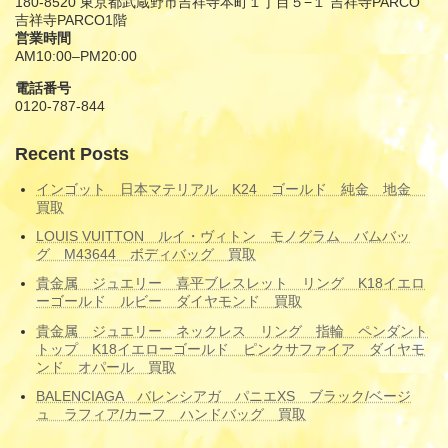
180-8520 東京都武蔵野市吉祥寺本町１丁目５−１ 吉祥寺PARCO
ジ
吉祥寺PARCO1階
営業時間
送
AM10:00–PM20:00
り
電話番号
0120-787-844
Recent Posts
インゴット 日本マテリアル K24 ゴールド 純金 地金
買取
LOUIS VUITTON ルイ・ヴィトン モノグラム バムバッ
グ M43644 ボディバッグ 買取
貴金属 ジュエリー 喜平ブレスレット リング K18イエロ
ーゴールド ルビー ダイヤモンド 買取
貴金属 ジュエリー ネックレス リング 指輪 ペンダント
トップ K18イエローゴールド ピンクサファイア ダイヤモ
ンド オパール 買取
BALENCIAGA バレンシアガ パニエXS ブラック/ベージ
ュ ラフィア/カーフ ハンドバッグ 買取