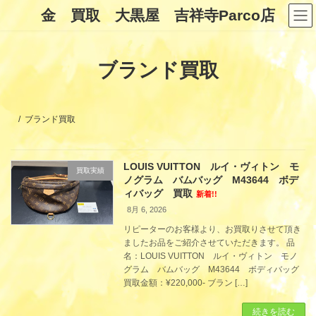
コ
ナ
金 買取 大黒屋 吉祥寺Parco店
ン
ビ
テ
ゲ
ン
ー
ツ
シ
ブランド買取
へ
ョ
ス
ン
キ
に
ッ
移
プ
動
ブランド買取
LOUIS VUITTON ルイ・ヴィトン モ
買取実績
ノグラム バムバッグ M43644 ボデ
ィバッグ 買取
新着!!
8月 6, 2026
リピーターのお客様より、お買取りさせて頂き
ましたお品をご紹介させていただきます。 品
名：LOUIS VUITTON ルイ・ヴィトン モノ
グラム バムバッグ M43644 ボディバッグ
買取金額：¥220,000- ブラン […]
続きを読む