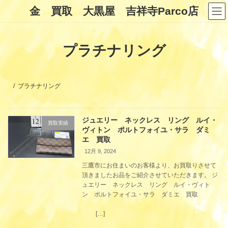
コ
ナ
金 買取 大黒屋 吉祥寺Parco店
ン
ビ
テ
ゲ
ン
ー
ツ
シ
プラチナリング
へ
ョ
ス
ン
キ
に
ッ
移
プ
動
プラチナリング
ジュエリー ネックレス リング ルイ・
買取実績
ヴィトン ポルトフォイユ・サラ ダミ
エ 買取
12月 9, 2024
三鷹市にお住まいのお客様より、お買取りさせて
頂きましたお品をご紹介させていただきます。 ジ
ュエリー ネックレス リング ルイ・ヴィト
ン ポルトフォイユ・サラ ダミエ 買取
[…]