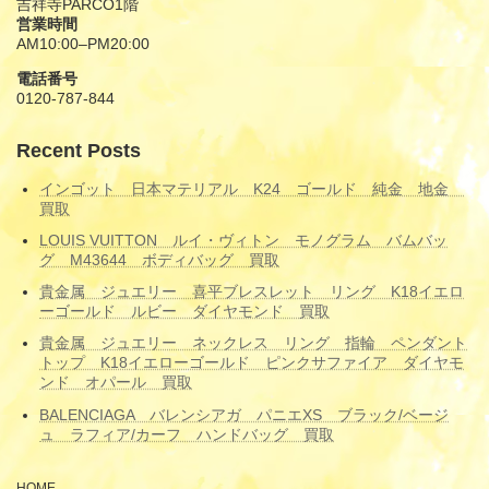
吉祥寺PARCO1階
営業時間
AM10:00–PM20:00
電話番号
0120-787-844
Recent Posts
インゴット 日本マテリアル K24 ゴールド 純金 地金
買取
LOUIS VUITTON ルイ・ヴィトン モノグラム バムバッ
グ M43644 ボディバッグ 買取
貴金属 ジュエリー 喜平ブレスレット リング K18イエロ
ーゴールド ルビー ダイヤモンド 買取
貴金属 ジュエリー ネックレス リング 指輪 ペンダント
トップ K18イエローゴールド ピンクサファイア ダイヤモ
ンド オパール 買取
BALENCIAGA バレンシアガ パニエXS ブラック/ベージ
ュ ラフィア/カーフ ハンドバッグ 買取
HOME