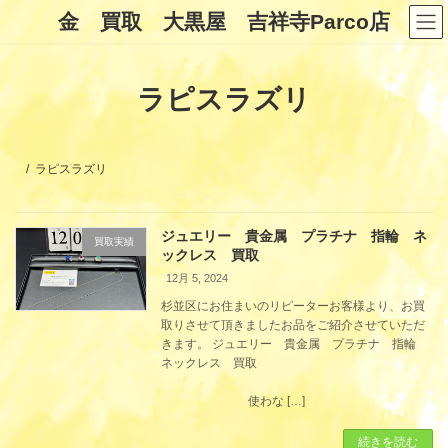
コ
ナ
金 買取 大黒屋 吉祥寺Parco店
ン
ビ
テ
ゲ
ン
ー
ツ
シ
ラピスラズリ
へ
ョ
ス
ン
キ
に
ッ
移
プ
動
ラピスラズリ
ジュエリー 貴金属 プラチナ 指輪 ネ
買取実績
ックレス 買取
12月 5, 2024
杉並区にお住まいのリピーターお客様より、お買
取りさせて頂きましたお品をご紹介させていただ
きます。 ジュエリー 貴金属 プラチナ 指輪
ネックレス 買取
使わな […]
続きを読む