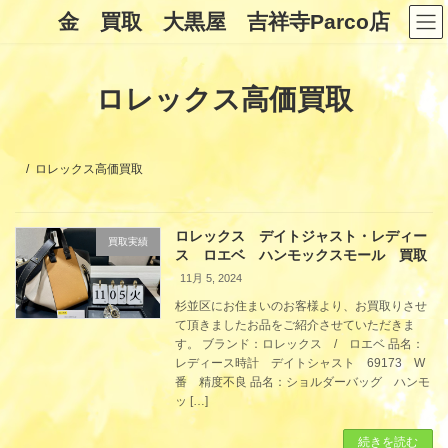
コ
ナ
金 買取 大黒屋 吉祥寺Parco店
ン
ビ
テ
ゲ
ン
ー
ツ
シ
ロレックス高価買取
へ
ョ
ス
ン
キ
に
ッ
移
プ
動
ロレックス高価買取
ロレックス デイトジャスト・レディー
買取実績
ス ロエベ ハンモックスモール 買取
11月 5, 2024
杉並区にお住まいのお客様より、お買取りさせ
て頂きましたお品をご紹介させていただきま
す。 ブランド：ロレックス / ロエベ 品名：
レディース時計 デイトシャスト 69173 W
番 精度不良 品名：ショルダーバッグ ハンモ
ッ […]
続きを読む