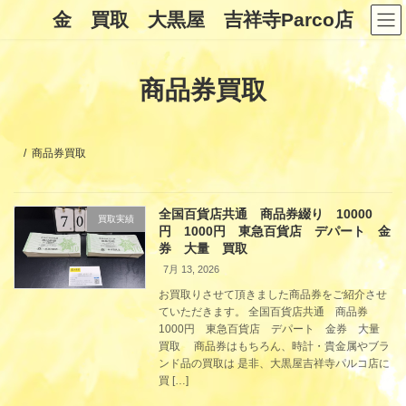
コ
ナ
金 買取 大黒屋 吉祥寺Parco店
ン
ビ
テ
ゲ
ン
ー
ツ
シ
商品券買取
へ
ョ
ス
ン
キ
に
ッ
移
プ
動
商品券買取
全国百貨店共通 商品券綴り 10000
買取実績
円 1000円 東急百貨店 デパート 金
券 大量 買取
7月 13, 2026
お買取りさせて頂きました商品券をご紹介させ
ていただきます。 全国百貨店共通 商品券
1000円 東急百貨店 デパート 金券 大量
買取 商品券はもちろん、時計・貴金属やブラ
ンド品の買取は 是非、大黒屋吉祥寺パルコ店に
買 […]