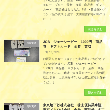
ていただきます。 航空 ANA 株主優待券 イ
エロー ブルー 最新 金券 商品券 ギフト
カード 商品券はもちろん、時計・貴金属やブ
ランド品の買取は 是非、大黒屋吉祥寺パルコ店
に […]
続きを読む
JCB ジェーシービー 1000円 商品
買取実績
券 ギフトカード 金券 買取
7月 12, 2026
お買取りさせて頂きました商品券をご紹介させ
ていただきます。 JCB ジェーシービー
1000円 商品券 ギフトカード 金券 商品
券はもちろん、時計・貴金属やブランド品の買
取は 是非、大黒屋吉祥寺パルコ店に買取お任せ
くだ […]
続きを読む
東京地下鉄株式会社 株主優待乗車証
買取実績
東京メトロ線全線 金券 商品券 ギフ