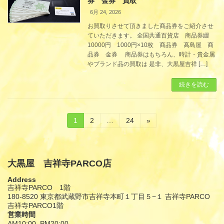
券 金券 買取
6月 24, 2026
お買取りさせて頂きました商品券をご紹介させ
ていただきます。 全国共通百貨店 商品券綴
10000円 1000円×10枚 商品券 髙島屋 商
品券 金券 商品券はもちろん、時計・貴金属
やブランド品の買取は 是非、大黒屋吉祥 […]
続きを読む
投
固
固
固
1
2
…
24
»
定
定
定
稿
ペ
ペ
ペ
ー
ー
ー
の
ジ
ジ
ジ
大黒屋 吉祥寺PARCO店
ペ
Address
ー
吉祥寺PARCO 1階
180-8520 東京都武蔵野市吉祥寺本町１丁目５−１ 吉祥寺PARCO
ジ
吉祥寺PARCO1階
営業時間
送
AM10:00–PM20:00