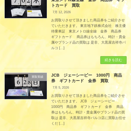
トカード 買取
7月 12, 2026
お買取りさせて頂きました商品券をご紹介させ
ていただきます。 東京地下鉄株式会社 株主優
待乗車証 東京メトロ線全線 金券 商品券
ギフトカード 商品券はもちろん、時計・貴金
属やブランド品の買取は 是非、大黒屋吉祥寺パ
ルコ […]
続きを読む
JCB ジェーシービー 1000円 商品
買取実績
券 ギフトカード 金券 買取
7月 5, 2026
お買取りさせて頂きました商品券をご紹介させ
ていただきます。 JCB ジェーシービー
1000円 商品券 ギフトカード 金券 商品
券はもちろん、時計・貴金属やブランド品の買
取は 是非、大黒屋吉祥寺パルコ店に買取お任せ
くだ […]