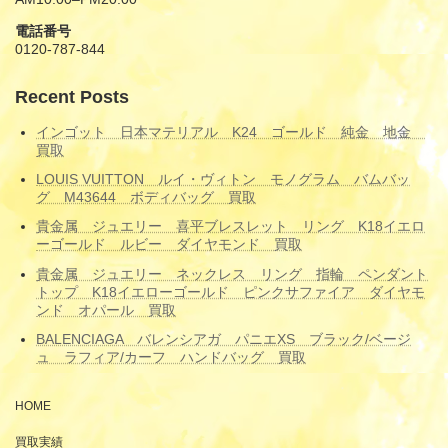
り
電話番号
0120-787-844
Recent Posts
インゴット 日本マテリアル K24 ゴールド 純金 地金
買取
LOUIS VUITTON ルイ・ヴィトン モノグラム バムバッ
グ M43644 ボディバッグ 買取
貴金属 ジュエリー 喜平ブレスレット リング K18イエロ
ーゴールド ルビー ダイヤモンド 買取
貴金属 ジュエリー ネックレス リング 指輪 ペンダント
トップ K18イエローゴールド ピンクサファイア ダイヤモ
ンド オパール 買取
BALENCIAGA バレンシアガ パニエXS ブラック/ベージ
ュ ラフィア/カーフ ハンドバッグ 買取
HOME
買取実績