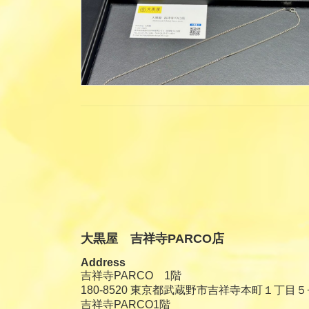
投
稿
の
ペ
大黒屋 吉祥寺PARCO店
ー
Address
ジ
吉祥寺PARCO 1階
180-8520 東京都武蔵野市吉祥寺本町１丁目５
送
吉祥寺PARCO1階