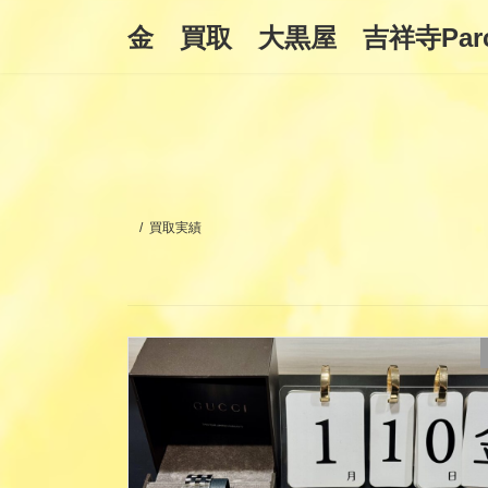
コ
ナ
金 買取 大黒屋 吉祥寺Par
ン
ビ
テ
ゲ
ン
ー
ツ
シ
へ
ョ
ス
ン
キ
に
ッ
移
プ
動
買取実績