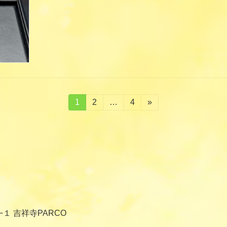
固
1
固
2
…
固
4
»
定
定
定
ペ
ペ
ペ
ー
ー
ー
ジ
ジ
ジ
−１ 吉祥寺PARCO