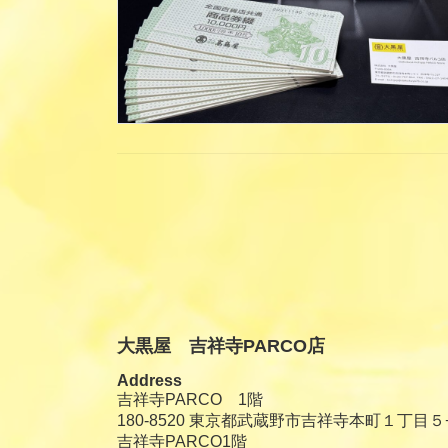
投
稿
の
ペ
大黒屋 吉祥寺PARCO店
ー
Address
ジ
吉祥寺PARCO 1階
180-8520 東京都武蔵野市吉祥寺本町１丁目５
送
吉祥寺PARCO1階