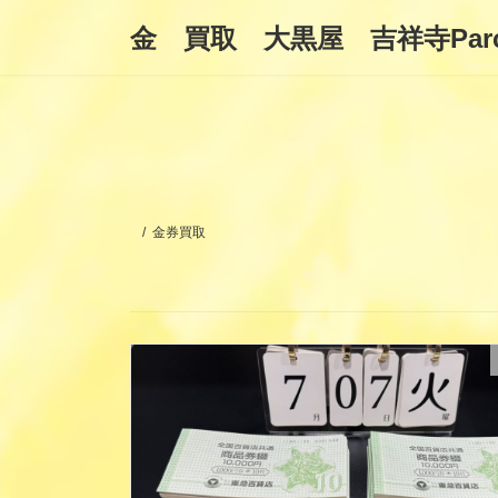
コ
ナ
金 買取 大黒屋 吉祥寺Par
ン
ビ
テ
ゲ
ン
ー
ツ
シ
へ
ョ
ス
ン
キ
に
ッ
移
プ
動
金券買取