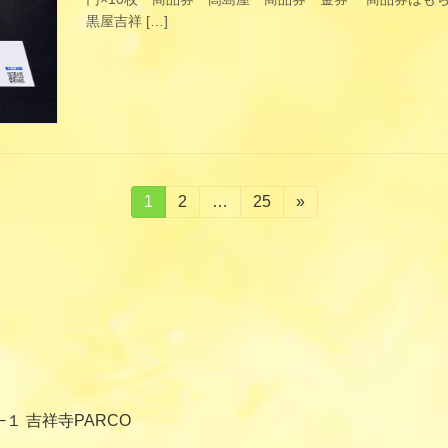
黒屋吉祥 […]
固
1
固
2
…
固
25
»
定
定
定
ペ
ペ
ペ
ー
ー
ー
ジ
ジ
ジ
−１ 吉祥寺PARCO