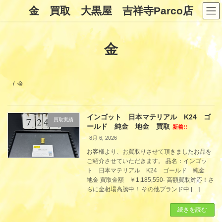
コ
ナ
金 買取 大黒屋 吉祥寺Parco店
ン
ビ
テ
ゲ
ン
ー
ツ
シ
金
へ
ョ
ス
ン
キ
に
ッ
移
プ
動
金
インゴット 日本マテリアル K24 ゴ
買取実績
ールド 純金 地金 買取
新着!!
8月 6, 2026
お客様より、お買取りさせて頂きましたお品を
ご紹介させていただきます。 品名：インゴッ
ト 日本マテリアル K24 ゴールド 純金
地金 買取金額 ￥1,185,550- 高額買取対応！さ
らに金相場高騰中！ その他ブランド中 […]
続きを読む