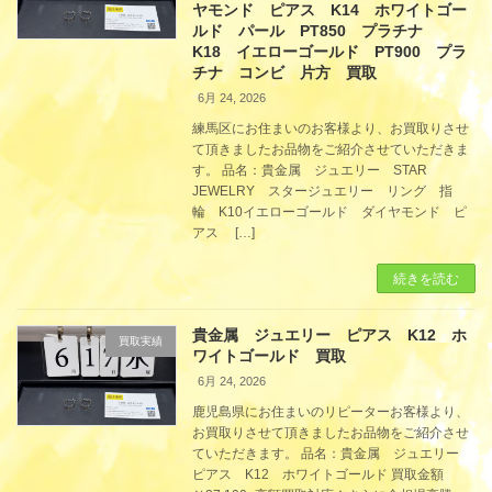
ヤモンド ピアス K14 ホワイトゴー
ルド パール PT850 プラチナ
K18 イエローゴールド PT900 プラ
チナ コンビ 片方 買取
6月 24, 2026
練馬区にお住まいのお客様より、お買取りさせ
て頂きましたお品物をご紹介させていただきま
す。 品名：貴金属 ジュエリー STAR
JEWELRY スタージュエリー リング 指
輪 K10イエローゴールド ダイヤモンド ピ
アス […]
続きを読む
貴金属 ジュエリー ピアス K12 ホ
買取実績
ワイトゴールド 買取
6月 24, 2026
鹿児島県にお住まいのリピーターお客様より、
お買取りさせて頂きましたお品物をご紹介させ
ていただきます。 品名：貴金属 ジュエリー
ピアス K12 ホワイトゴールド 買取金額