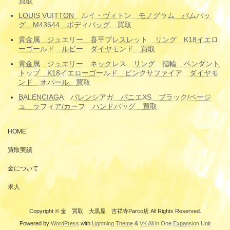
買取
LOUIS VUITTON ルイ・ヴィトン モノグラム バムバッ
グ M43644 ボディバッグ 買取
貴金属 ジュエリー 喜平ブレスレット リング K18イエロ
ーゴールド ルビー ダイヤモンド 買取
貴金属 ジュエリー ネックレス リング 指輪 ペンダント
トップ K18イエローゴールド ピンクサファイア ダイヤモ
ンド オパール 買取
BALENCIAGA バレンシアガ パニエXS ブラック/ベージ
ュ ラフィア/カーフ ハンドバッグ 買取
HOME
買取実績
金について
求人
Copyright © 金 買取 大黒屋 吉祥寺Parco店 All Rights Reserved.
Powered by
WordPress
with
Lightning Theme
&
VK All in One Expansion Unit