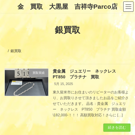
コ
ナ
金 買取 大黒屋 吉祥寺Parco店
ン
ビ
テ
ゲ
ン
ー
ツ
シ
銀買取
へ
ョ
ス
ン
キ
に
ッ
移
プ
動
銀買取
貴金属 ジュエリー ネックレス
買取実績
PT850 プラチナ 買取
5月 15, 2025
東久留米市にお住まいのリピーターのお客様よ
り、お買取りさせて頂きましたお品をご紹介さ
せていただきます。 品名：貴金属 ジュエリ
ー ネックレス PT850 プラチナ 買取金額
\182,000-！！！ 高額買取対応！さらに […]
続きを読む