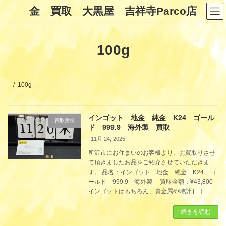
コ
ナ
金 買取 大黒屋 吉祥寺Parco店
ン
ビ
テ
ゲ
ン
ー
ツ
シ
100g
へ
ョ
ス
ン
キ
に
ッ
移
プ
動
100g
インゴット 地金 純金 K24 ゴール
買取実績
ド 999.9 海外製 買取
11月 24, 2025
所沢市にお住まいのお客様より、お買取りさせ
て頂きましたお品をご紹介させていただきま
す。 品名：インゴット 地金 純金 K24 ゴ
ールド 999.9 海外製 買取金額：¥43,800-
インゴットはもちろん、貴金属や時計 […]
続きを読む