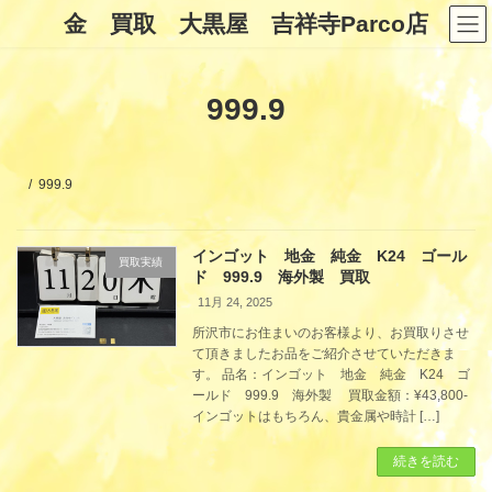
コ
ナ
金 買取 大黒屋 吉祥寺Parco店
ン
ビ
テ
ゲ
ン
ー
ツ
シ
999.9
へ
ョ
ス
ン
キ
に
ッ
移
プ
動
999.9
インゴット 地金 純金 K24 ゴール
買取実績
ド 999.9 海外製 買取
11月 24, 2025
所沢市にお住まいのお客様より、お買取りさせ
て頂きましたお品をご紹介させていただきま
す。 品名：インゴット 地金 純金 K24 ゴ
ールド 999.9 海外製 買取金額：¥43,800-
インゴットはもちろん、貴金属や時計 […]
続きを読む