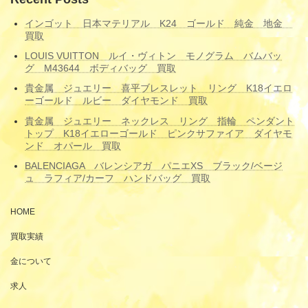
インゴット 日本マテリアル K24 ゴールド 純金 地金
買取
LOUIS VUITTON ルイ・ヴィトン モノグラム バムバッ
グ M43644 ボディバッグ 買取
貴金属 ジュエリー 喜平ブレスレット リング K18イエロ
ーゴールド ルビー ダイヤモンド 買取
貴金属 ジュエリー ネックレス リング 指輪 ペンダント
トップ K18イエローゴールド ピンクサファイア ダイヤモ
ンド オパール 買取
BALENCIAGA バレンシアガ パニエXS ブラック/ベージ
ュ ラフィア/カーフ ハンドバッグ 買取
HOME
買取実績
金について
求人