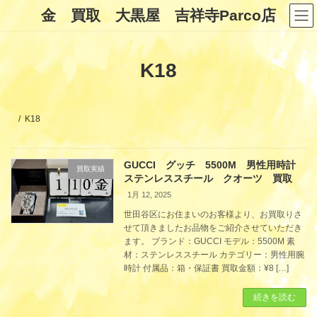
コ
ナ
金 買取 大黒屋 吉祥寺Parco店
ン
ビ
テ
ゲ
ン
ー
ツ
シ
K18
へ
ョ
ス
ン
キ
に
ッ
移
プ
動
K18
GUCCI グッチ 5500M 男性用時計
買取実績
ステンレススチール クオーツ 買取
1月 12, 2025
世田谷区にお住まいのお客様より、お買取りさ
せて頂きましたお品物をご紹介させていただき
ます。 ブランド：GUCCI モデル：5500M 素
材：ステンレススチール カテゴリー：男性用腕
時計 付属品：箱・保証書 買取金額：¥8 […]
続きを読む