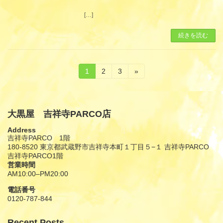
[…]
続きを読む
投
固
固
固
1
2
3
»
定
定
定
稿
ペ
ペ
ペ
ー
ー
ー
の
ジ
ジ
ジ
大黒屋 吉祥寺PARCO店
ペ
Address
ー
吉祥寺PARCO 1階
180-8520 東京都武蔵野市吉祥寺本町１丁目５−１ 吉祥寺PARCO
ジ
吉祥寺PARCO1階
営業時間
送
AM10:00–PM20:00
り
電話番号
0120-787-844
Recent Posts