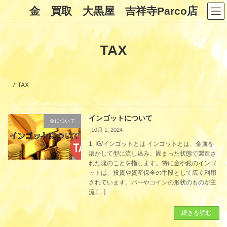
コ
ナ
金 買取 大黒屋 吉祥寺Parco店
ン
ビ
テ
ゲ
ン
ー
ツ
シ
TAX
へ
ョ
ス
ン
キ
に
ッ
移
プ
動
TAX
インゴットについて
金について
10月 1, 2024
1. IG/インゴットとは インゴットとは、金属を
溶かして型に流し込み、固まった状態で製造さ
れた塊のことを指します。特に金や銀のインゴ
ットは、投資や資産保全の手段として広く利用
されています。バーやコインの形状のものが主
流 […]
続きを読む