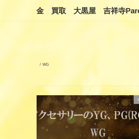
コ
ナ
金 買取 大黒屋 吉祥寺Par
ン
ビ
テ
ゲ
ン
ー
ツ
シ
へ
ョ
ス
ン
キ
に
ッ
移
プ
動
WG