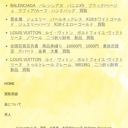
BALENCIAGA バレンシアガ パニエXS ブラック/ベージ
ュ ラフィア/カーフ ハンドバッグ 買取
貴金属 ジュエリー パールネックレス K18ホワイトゴール
ド ジュエリーパーツ K18イエローゴールド 買取
LOUIS VUITTON ルイ・ヴィトン ポルトフォイユ･ヴィクト
リーヌ ノワール 二つ折り財布 新品 買取
全国百貨店共通 商品券綴り 10000円 1000円 東急百貨
店 デパート 金券 大量 買取
LOUIS VUITTON ルイ・ヴィトン ポルトフォイユ･ヴィクト
リーヌ トゥルトレール クレーム M81861 二つ折り財布
新品 買取
HOME
買取実績
金について
求人