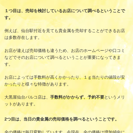
１つ目は、売却を検討しているお店について調べるということで
す。
例えば、仙台駅付近を見ても貴金属を売却することができるお店
は多数存在します。
お店が違えば売却価格も違うため、お店のホームページや口コミ
などでそのお店について調べるということが重要になってきま
す。
お店によっては
手数料が高くかかったり、１ｇ当たりの値段が安
かったり
と様々な特徴があります。
大黒屋仙台パルコ店は、
手数料がかからず、予約不要
というメリ
ットがあります。
2つ目は、当日の貴金属の売却価格を調べるということです。
金の価格は毎日変動しています。今現在、金の価格は増加傾向に