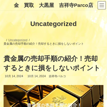
コ
ナ
金 買取 大黒屋 吉祥寺Parco店
ン
ビ
テ
ゲ
ン
ー
ツ
シ
Uncategorized
へ
ョ
ス
ン
キ
に
ッ
移
プ
動
Uncategorized
貴金属の売却手順の紹介！売却するときに損をしないポイント
貴金属の売却手順の紹介！売却
するときに損をしないポイント
最
10月 14, 2024
10月 14, 2024
吉祥寺パルコ
終
更
新
日
時
: