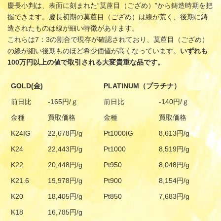
慶長小判は、表面に刻まれた“茣蓙目（ござめ）”から鋳造時期を把
握できます。慶長初期の茣蓙目（ござめ）は線が荒く、後期に鋳
造されたものは線が細い特徴があります。
これらは7：3の割合で現存が確認されており、茣蓙目（ござめ）
の線が細い後期ものほど希少価値が高くなっています。
いずれも
100
万円以上の値で取引される大変貴重な品です。
GOLD(金)
PLATINUM（プラチナ）
前日比
-165円/ｇ
前日比
-140円/ｇ
金種
買取価格
金種
買取価格
K24IG
22,678円/g
Pt1000IG
8,613円/g
K24
22,443円/g
Pt1000
8,519円/g
K22
20,448円/g
Pt950
8,048円/g
K21.6
19,978円/g
Pt900
8,154円/g
K20
18,405円/g
Pt850
7,683円/g
K18
16,785円/g