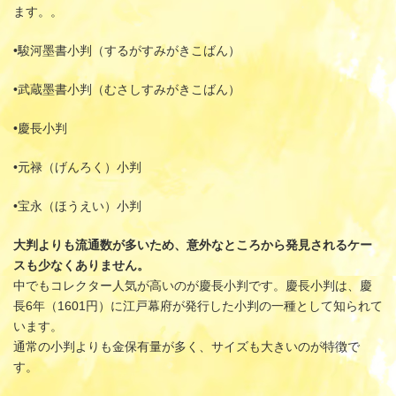
ます。。
•駿河墨書小判（するがすみがきこばん）
•武蔵墨書小判（むさしすみがきこばん）
•慶長小判
•元禄（げんろく）小判
•宝永（ほうえい）小判
大判よりも流通数が多いため、意外なところから発見されるケー
スも少なくありません。
中でもコレクター人気が高いのが慶長小判です。慶長小判は、慶
長6年（1601円）に江戸幕府が発行した小判の一種として知られて
います。
通常の小判よりも金保有量が多く、サイズも大きいのが特徴で
す。