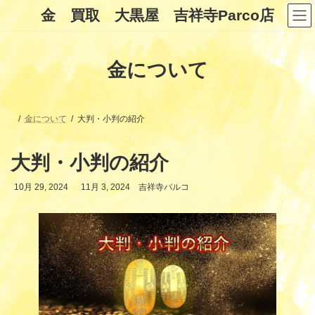
コ
ナ
金 買取 大黒屋 吉祥寺Parco店
ン
ビ
テ
ゲ
ン
ー
ツ
シ
金について
へ
ョ
ス
ン
キ
に
ッ
移
プ
動
金について
大判・小判の紹介
大判・小判の紹介
最
10月 29, 2024
11月 3, 2024
吉祥寺パルコ
終
更
新
日
時
: