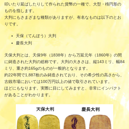
叩いたり延ばしたりして作られた貨幣の一種で、大型・楕円形の
ものを指します。
大判にもさまざまな種類がありますが、有名なものは以下のとお
りです。
天保（てんぽう）大判
慶長大判
天保大判とは、天保9年（1838年）から万延元年（1860年）の間
に鋳造された大判の総称です。大判の大きさは、縦143ミリ、幅84
ミリ、重さ約165gのものが一般的となります。
約22年間で1,887枚のみ鋳造されており、その希少性の高さから、
古銭市場においては100万円以上の値で取引されています。
ほどにもなります。実際に目にしてみますと、非常にインパクト
があることがわかります。