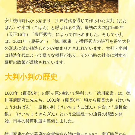
安土桃山時代から始まり、江戸時代を通じて作られた大判（おお
ばん）や小判（こばん）と呼ばれる金貨。最初の大判は1588年
（天正16年）「豊臣秀吉」によって作られました。そして小判
は、1601年（慶長6年）「徳川家康」が豊臣秀吉の許可を得て大判
の形式に倣い鋳造したのが始まりと言われています。大判・小判
は鋳造年代によって様々な種類があり、その当時の社会に対する
幕府の政策が反映されています。
大判小判の歴史
1600年（慶長5年）の関ヶ原の戦いで勝利した「徳川家康」は、徳
川幕府開府に先立ち、1601年（慶長6年）頃から慶長大判（けいち
ょうおおばん）・慶長小判（けいちょうこばん）を含む「慶長金
銀」（けいちょうきんぎん）という全国統一の通貨の鋳造を開
始。日本の貨幣制度を整備しました。
徳川家康の命で幕府の金貨鋳造を請け負ったのは、室町時代から