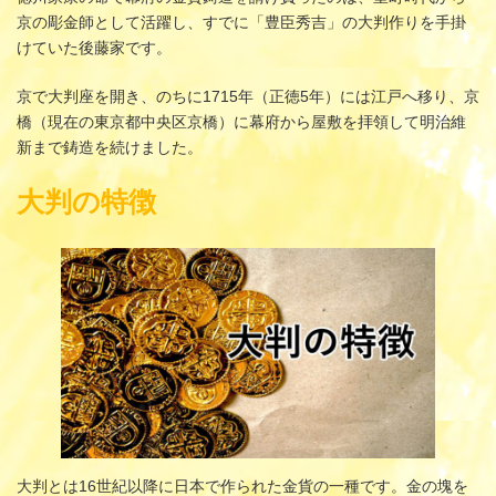
京の彫金師として活躍し、すでに「豊臣秀吉」の大判作りを手掛
けていた後藤家です。
京で大判座を開き、のちに1715年（正徳5年）には江戸へ移り、京
橋（現在の東京都中央区京橋）に幕府から屋敷を拝領して明治維
新まで鋳造を続けました。
大判の特徴
大判とは16世紀以降に日本で作られた金貨の一種です。金の塊を