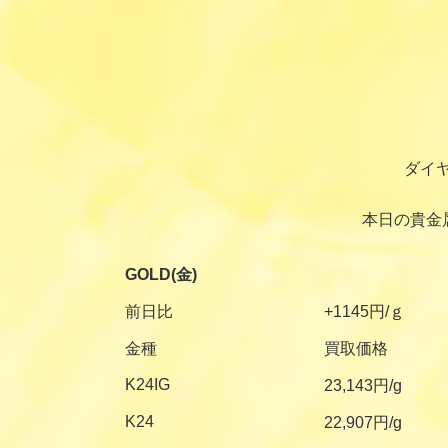
ダイ
本日の貴金
GOLD(金)
前日比
+1145円/ｇ
金種
買取価格
K24IG
23,143円/g
K24
22,907円/g