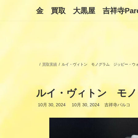
コ
ナ
金 買取 大黒屋 吉祥寺Par
ン
ビ
テ
ゲ
ン
ー
ツ
シ
へ
ョ
ス
ン
キ
に
ッ
移
プ
動
買取実績
ルイ・ヴィトン モノグラム ジッピー・ウ
ルイ・ヴィトン モノ
最
10月 30, 2024
10月 30, 2024
吉祥寺パルコ
終
更
新
日
時
: