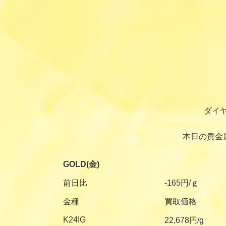
ダイ
本日の貴金
GOLD(金)
前日比
-165円/ｇ
金種
買取価格
K24IG
22,678円/g