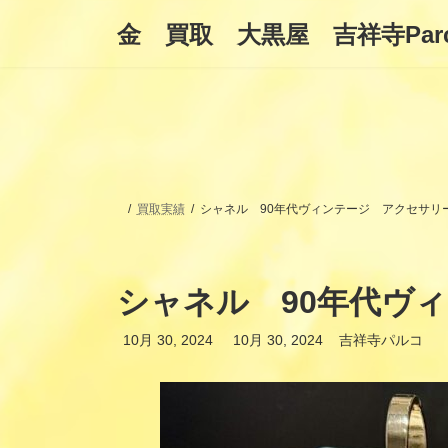
コ
ナ
金 買取 大黒屋 吉祥寺Par
ン
ビ
テ
ゲ
ン
ー
ツ
シ
へ
ョ
ス
ン
キ
に
ッ
移
プ
動
買取実績
シャネル 90年代ヴィンテージ アクセサリ
シャネル 90年代ヴ
最
10月 30, 2024
10月 30, 2024
吉祥寺パルコ
終
更
新
日
時
: