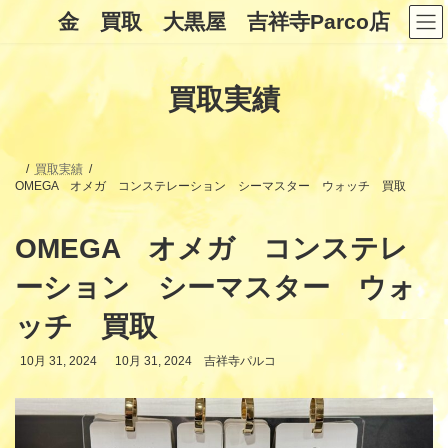
コ
ナ
金 買取 大黒屋 吉祥寺Parco店
ン
ビ
テ
ゲ
ン
ー
ツ
シ
買取実績
へ
ョ
ス
ン
キ
に
ッ
移
プ
動
買取実績
OMEGA オメガ コンステレーション シーマスター ウォッチ 買取
OMEGA オメガ コンステレ
ーション シーマスター ウォ
ッチ 買取
最
10月 31, 2024
10月 31, 2024
吉祥寺パルコ
終
更
新
日
時