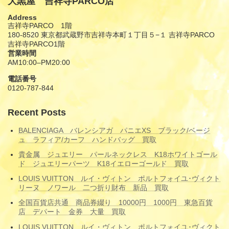
大黒屋 吉祥寺PARCO店
Address
吉祥寺PARCO 1階
180-8520 東京都武蔵野市吉祥寺本町１丁目５−１ 吉祥寺PARCO
吉祥寺PARCO1階
営業時間
AM10:00–PM20:00
電話番号
0120-787-844
Recent Posts
BALENCIAGA バレンシアガ パニエXS ブラック/ベージ
ュ ラフィア/カーフ ハンドバッグ 買取
貴金属 ジュエリー パールネックレス K18ホワイトゴール
ド ジュエリーパーツ K18イエローゴールド 買取
LOUIS VUITTON ルイ・ヴィトン ポルトフォイユ･ヴィクト
リーヌ ノワール 二つ折り財布 新品 買取
全国百貨店共通 商品券綴り 10000円 1000円 東急百貨
店 デパート 金券 大量 買取
LOUIS VUITTON ルイ・ヴィトン ポルトフォイユ･ヴィクト