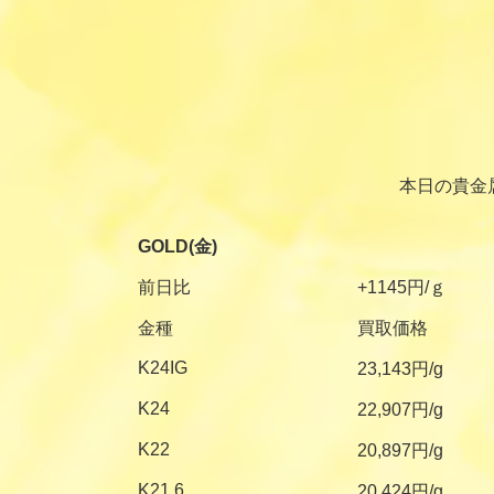
本日の貴金
GOLD(金)
前日比
+1145円/ｇ
金種
買取価格
K24IG
23,143円/g
K24
22,907円/g
K22
20,897円/g
K21.6
20,424円/g