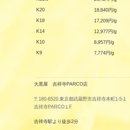
K20
18,840円/g
K18
17,209円/g
K14
12,977円/g
K10
8,957円/g
K9
7,774円/g
大黒屋 吉祥寺PARCO店
〒180-8520 東京都武蔵野市吉祥寺本町1-5-1
吉祥寺PARCO１F
吉祥寺駅より徒歩2分