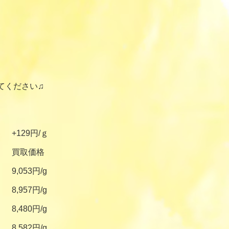
てください♫
+129円/ｇ
買取価格
9,053円/g
8,957円/g
8,480円/g
8,582円/g