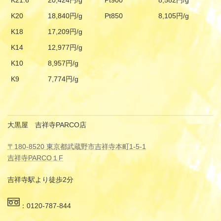
K21.6
20,424円/g
Pt900
8,582円/g
K20
18,840円/g
Pt850
8,105円/g
K18
17,209円/g
K14
12,977円/g
K10
8,957円/g
K9
7,774円/g
大黒屋 吉祥寺PARCO店
〒180-8520 東京都武蔵野市吉祥寺本町1-5-1
吉祥寺PARCO１F
吉祥寺駅より徒歩2分
：0120-787-844