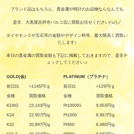
ブランド品はもちろん、貴金属や時計のお品物ならなんでも
是非、大黒屋吉祥寺パルコ店に買取お任せください('ω')ノ
ダイヤモンドや宝石等の金額やデザイン料等、最大限高く買取い
たします♪
本日の貴金属の買取金額も下記に掲載しておきますので、是非チ
ェックしてください♫
GOLD(金)
PLATINUM（プラチナ）
前日比
+1145円/ｇ
前日比
+129円/ｇ
金種
買取価格
金種
買取価格
K24IG
23,143円/g
Pt1000IG
9,053円/g
K24
22,907円/g
Pt1000
8,957円/g
K22
20,897円/g
Pt950
8,480円/g