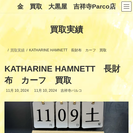
コ
ナ
金 買取 大黒屋 吉祥寺Parco店
ン
ビ
テ
ゲ
ン
ー
ツ
シ
買取実績
へ
ョ
ス
ン
キ
に
ッ
移
プ
動
買取実績
KATHARINE HAMNETT 長財布 カーフ 買取
KATHARINE HAMNETT 長財
布 カーフ 買取
最
11月 10, 2024
11月 10, 2024
吉祥寺パルコ
終
更
新
日
時
: