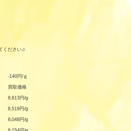
てください♫
-140円/ｇ
買取価格
8,613円/g
8,519円/g
8,048円/g
8,154円/g