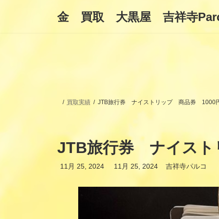
コ
ナ
金 買取 大黒屋 吉祥寺Par
ン
ビ
テ
ゲ
ン
ー
ツ
シ
へ
ョ
ス
ン
キ
に
ッ
移
プ
動
買取実績
JTB旅行券 ナイストリップ 商品券 100
JTB旅行券 ナイスト
最
11月 25, 2024
11月 25, 2024
吉祥寺パルコ
終
更
新
日
時
: