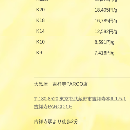
K20
18,405円/g
K18
16,785円/g
K14
12,582円/g
K10
8,591円/g
K9
7,416円/g
大黒屋 吉祥寺PARCO店
〒180-8520 東京都武蔵野市吉祥寺本町1-5-1
吉祥寺PARCO１F
吉祥寺駅より徒歩2分