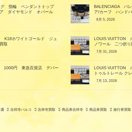
ング 指輪 ペンダントトップ
BALENCIAGA
イア ダイヤモンド オパール
ア/カーフ ハンド
8月 5, 2026
 K18ホワイトゴールド ジュ
LOUIS VUIT
買取
ノワール 二つ折り
7月 31, 2026
 1000円 東急百貨店 デパー
LOUIS VUIT
トゥルトレール クレ
7月 13, 2026
共通
吉祥寺パルコ
吉祥寺買取
商品券吉祥寺
商品券買取
旅行券買取