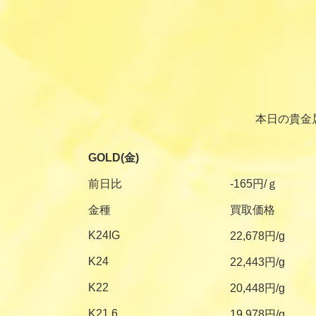
本日の貴金
GOLD(金)
前日比
-165円/ｇ
金種
買取価格
K24IG
22,678円/g
K24
22,443円/g
K22
20,448円/g
K21.6
19,978円/g