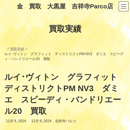
コ
ナ
金 買取 大黒屋 吉祥寺Parco店
ン
ビ
テ
ゲ
ン
ー
ツ
シ
買取実績
へ
ョ
ス
ン
キ
に
ッ
移
プ
動
買取実績
ルイ･ヴィトン グラフィット ディストリクトPM NV3 ダミエ スピーデ
ィ・バンドリエール20 買取
ルイ･ヴィトン グラフィット
ディストリクトPM NV3 ダミ
エ スピーディ・バンドリエー
ル20 買取
最
12月 9, 2024
12月 9, 2024
吉祥寺パルコ
終