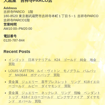
大黒屋 吉祥寺PARCO店
Address
吉祥寺PARCO 1階
180-8520 東京都武蔵野市吉祥寺本町１丁目５−１ 吉祥寺PARCO
吉祥寺PARCO1階
営業時間
AM10:00–PM20:00
電話番号
0120-787-844
Recent Posts
インゴット 日本マテリアル K24 ゴールド 純金 地金
買取
LOUIS VUITTON ルイ・ヴィトン モノグラム バムバッ
グ M43644 ボディバッグ 買取
貴金属 ジュエリー 喜平ブレスレット リング K18イエロ
ーゴールド ルビー ダイヤモンド 買取
貴金属 ジュエリー ネックレス リング 指輪 ペンダント
トップ K18イエローゴールド ピンクサファイア ダイヤモ
ンド オパール 買取