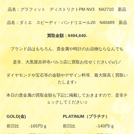
品名：グラフィット ディストリクトPM NV3 N42710 新品
品名：ダミエ スピーディ・バンドリエール20 N40489 新品
買取金額：¥494,640-
ブランド品はもちろん、貴金属や時計のお品物ならなんでも
是非、大黒屋吉祥寺パルコ店に買取お任せください('ω')ノ
ダイヤモンドや宝石等の金額やデザイン料等、最大限高く買取い
たします♪
本日の貴金属の買取金額も下記に掲載しておきますので、是非チ
ェックしてください♫
GOLD(金)
PLATINUM（プラチナ）
前日比
-165円/ｇ
前日比
-140円/ｇ