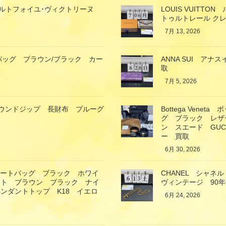
ン ポルトフォイユ･ヴィクトリーヌ
LOUIS VUIT
トゥルトレール クレ
7月 13, 2026
バッグ ブラウン/ブラック カー
ANNA SUI ア
取
7月 5, 2026
ガモ ラウンドジップ 長財布 ブルーグ
Bottega Ven
グ ブラック レザ
ン スエード GU
ー 買取
6月 30, 2026
トートバッグ ブラック ホワイ
CHANEL シャ
ート ブラウン ブラック ナイ
ヴィンテージ 90
ンダントトップ K18 イエロ
6月 24, 2026