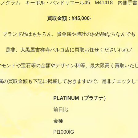
ノグラム キーポル・バンドリエール45 M41418 内側手
買取金額：¥45,000-
ブランド品はもちろん、貴金属や時計のお品物ならなんでも
是非、大黒屋吉祥寺パルコ店に買取お任せください('ω')ノ
ヤモンドや宝石等の金額やデザイン料等、最大限高く買取いたし
属の買取金額も下記に掲載しておきますので、是非チェックし
PLATINUM（プラチナ）
前日比
金種
Pt1000IG