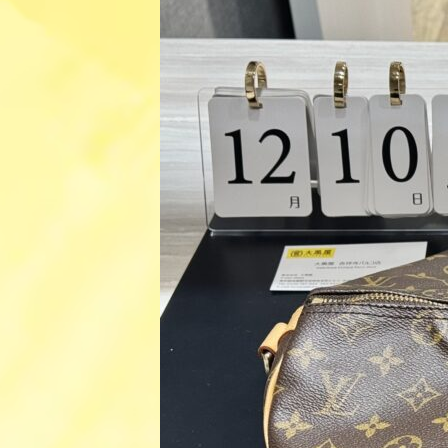
日
時
: