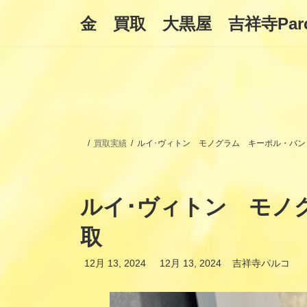
コ
ナ
金 買取 大黒屋 吉祥寺Par
ン
ビ
テ
ゲ
ン
ー
ツ
シ
へ
ョ
ス
ン
キ
に
ッ
移
プ
動
買取実績
ルイ･ヴィトン モノグラム キーポル・バンド
ルイ･ヴィトン モノグ
取
最
12月 13, 2024
12月 13, 2024
吉祥寺パルコ
終
更
新