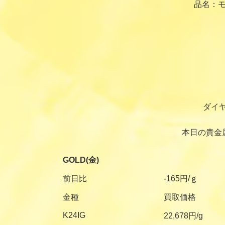
品名：モ
ダイ
本日の貴金
GOLD(金)
前日比
-165円/ｇ
金種
買取価格
K24IG
22,678円/g