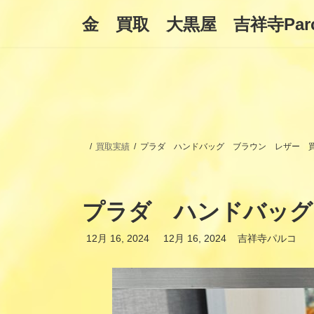
コ
ナ
金 買取 大黒屋 吉祥寺Par
ン
ビ
テ
ゲ
ン
ー
ツ
シ
へ
ョ
ス
ン
キ
に
ッ
移
プ
動
買取実績
プラダ ハンドバッグ ブラウン レザー 
プラダ ハンドバッグ
最
12月 16, 2024
12月 16, 2024
吉祥寺パルコ
終
更
新
日
時
: