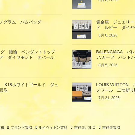
8月 6, 2026
ン モノグラム バムバッグ
貴金属 ジュエリー
ド ルビー ダイヤ
8月 6, 2026
ング 指輪 ペンダントトップ
BALENCIAGA
イア ダイヤモンド オパール
ア/カーフ ハンド
8月 5, 2026
 K18ホワイトゴールド ジュ
LOUIS VUIT
買取
ノワール 二つ折り
7月 31, 2026
財布
ブランド買取
ルイヴィトン買取
吉祥寺パルコ
吉祥寺買取