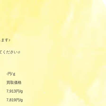
ます♪
てください♫
-円/ｇ
買取価格
7,913円/g
7,819円/g