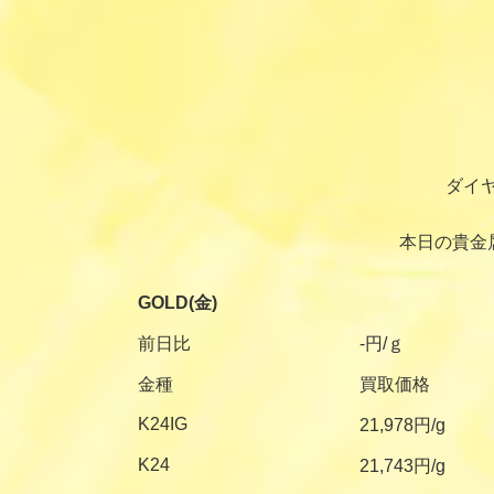
ダイ
本日の貴金
GOLD(金)
前日比
-円/ｇ
金種
買取価格
K24IG
21,978円/g
K24
21,743円/g