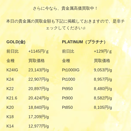
さらに今なら、貴金属高価買取中！
本日の貴金属の買取金額も下記に掲載しておきますので、是非チ
ェックしてください♫
GOLD(金)
PLATINUM（プラチナ）
前日比
+1145円/ｇ
前日比
+129円/ｇ
金種
買取価格
金種
買取価格
K24IG
23,143円/g
Pt1000IG
9,053円/g
K24
22,907円/g
Pt1000
8,957円/g
K22
20,897円/g
Pt950
8,480円/g
K21.6
20,424円/g
Pt900
8,582円/g
K20
18,840円/g
Pt850
8,105円/g
K18
17,209円/g
K14
12,977円/g