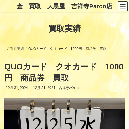
コ
ナ
金 買取 大黒屋 吉祥寺Parco店
ン
ビ
テ
ゲ
ン
ー
ツ
シ
買取実績
へ
ョ
ス
ン
キ
に
ッ
移
プ
動
買取実績
QUOカード クオカード 1000円 商品券 買取
QUOカード クオカード 1000
円 商品券 買取
最
12月 31, 2024
12月 31, 2024
吉祥寺パルコ
終
更
新
日
時
: