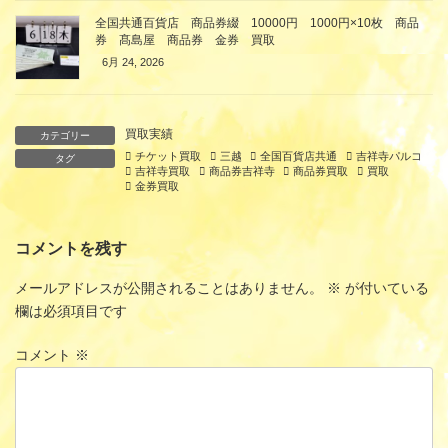
全国共通百貨店 商品券綴 10000円 1000円×10枚 商品
券 髙島屋 商品券 金券 買取
6月 24, 2026
買取実績
カテゴリー
チケット買取
三越
全国百貨店共通
吉祥寺パルコ
タグ
吉祥寺買取
商品券吉祥寺
商品券買取
買取
金券買取
コメントを残す
メールアドレスが公開されることはありません。
※
が付いている
欄は必須項目です
コメント
※