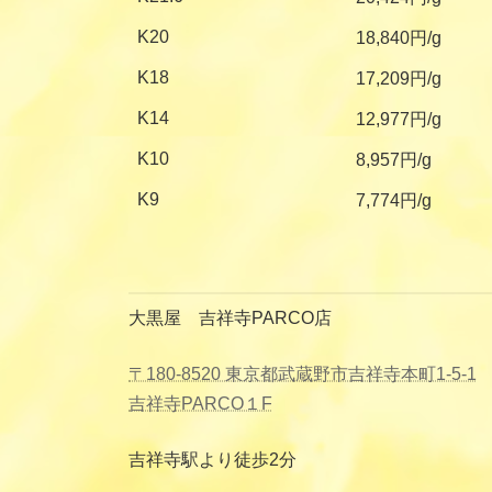
K20
18,840円/g
K18
17,209円/g
K14
12,977円/g
K10
8,957円/g
K9
7,774円/g
大黒屋 吉祥寺PARCO店
〒180-8520 東京都武蔵野市吉祥寺本町1-5-1
吉祥寺PARCO１F
吉祥寺駅より徒歩2分