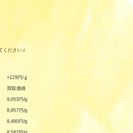
てください♫
+129円/ｇ
買取価格
9,053円/g
8,957円/g
8,480円/g
8,582円/g