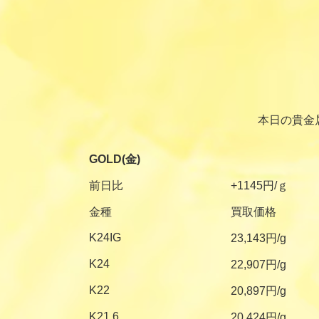
本日の貴金
GOLD(金)
前日比
+1145円/ｇ
金種
買取価格
K24IG
23,143円/g
K24
22,907円/g
K22
20,897円/g
K21.6
20,424円/g