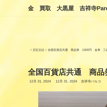
コ
ナ
金 買取 大黒屋 吉祥寺Par
ン
ビ
テ
ゲ
ン
ー
ツ
シ
へ
ョ
ス
ン
キ
に
ッ
移
プ
動
買取実績
全国百貨店共通 商品券 1000円 金券 三
全国百貨店共通 商品券
最
12月 31, 2024
12月 31, 2024
吉祥寺パルコ
終
更
新
日
時
: