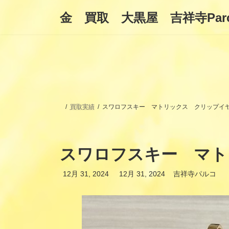
コ
ナ
金 買取 大黒屋 吉祥寺Par
ン
ビ
テ
ゲ
ン
ー
ツ
シ
へ
ョ
ス
ン
キ
に
ッ
移
プ
動
買取実績
スワロフスキー マトリックス クリップイ
スワロフスキー マト
最
12月 31, 2024
12月 31, 2024
吉祥寺パルコ
終
更
新
日
時
: