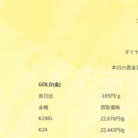
ダイ
本日の貴金
GOLD(金)
前日比
-165円/ｇ
金種
買取価格
K24IG
22,678円/g
K24
22,443円/g