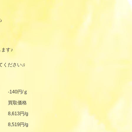
も
ます♪
てください♫
-140円/ｇ
買取価格
8,613円/g
8,519円/g