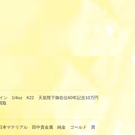
ン 1/4oz K22 天皇陛下御在位60年記念10万円
買取
 日本マテリアル 田中貴金属 純金 ゴールド 買