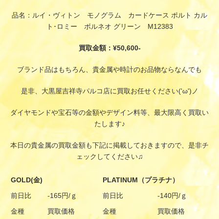
品名：ルイ・ヴィトン モノグラム カードケース ポルト カル
ト･ロミー ボルネオ グリーン M12383
買取金額：¥50,600-
ブランド品はもちろん、貴金属や時計のお品物ならなんでも
是非、大黒屋吉祥寺パルコ店に買取お任せください('ω')ノ
ダイヤモンドや宝石等の金額やデザイン料等、最大限高く買取い
たします♪
本日の貴金属の買取金額も下記に掲載しておきますので、是非チ
ェックしてください♫
GOLD(金)
PLATINUM（プラチナ）
前日比
-165円/ｇ
前日比
-140円/ｇ
金種
買取価格
金種
買取価格