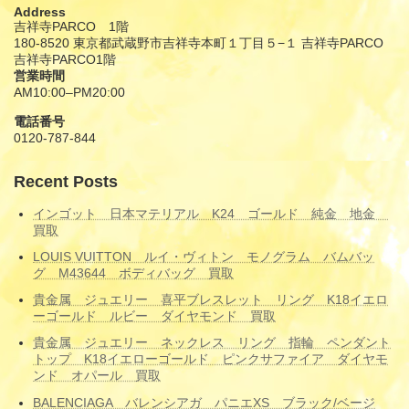
Address
吉祥寺PARCO 1階
180-8520 東京都武蔵野市吉祥寺本町１丁目５−１ 吉祥寺PARCO
吉祥寺PARCO1階
営業時間
AM10:00–PM20:00
電話番号
0120-787-844
Recent Posts
インゴット 日本マテリアル K24 ゴールド 純金 地金
買取
LOUIS VUITTON ルイ・ヴィトン モノグラム バムバッ
グ M43644 ボディバッグ 買取
貴金属 ジュエリー 喜平ブレスレット リング K18イエロ
ーゴールド ルビー ダイヤモンド 買取
貴金属 ジュエリー ネックレス リング 指輪 ペンダント
トップ K18イエローゴールド ピンクサファイア ダイヤモ
ンド オパール 買取
BALENCIAGA バレンシアガ パニエXS ブラック/ベージ