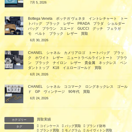
7月 5, 2026
Bottega Veneta ボッテガ ヴェネタ イントレチャート トー
トバッグ ブラック レザー PRADA プラダ ショルダー
バッグ ブラウン スエード GUCCI グッチ フェラガ
モ ベルト ブラック レザー 買取
6月 30, 2026
CHANEL シャネル カメリアロゴ トートバッグ ブラッ
ク ホワイト レザー ニュートラベルライントート ブラウ
ン ブラック ナイロン レザー 貴金属 ネックレス ペン
ダントトップ K18 イエローゴールド 買取
6月 24, 2026
CHANEL シャネル ココマーク ロングネックレス ゴール
ド GP ヴィンテージ 90年代 買取
6月 24, 2026
買取実績
カテゴリー
コインケース
バッグ買取
ブランド財布
タグ
ブランド買取
モノグラム
ルイヴィトン買取