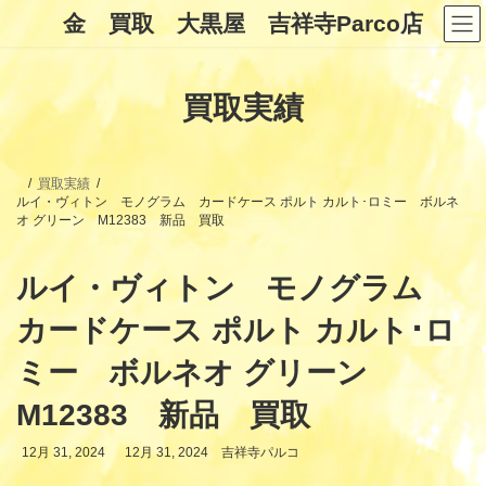
コ
ナ
金 買取 大黒屋 吉祥寺Parco店
ン
ビ
テ
ゲ
ン
ー
ツ
シ
買取実績
へ
ョ
ス
ン
キ
に
ッ
移
プ
動
買取実績
ルイ・ヴィトン モノグラム カードケース ポルト カルト･ロミー ボルネ
オ グリーン M12383 新品 買取
ルイ・ヴィトン モノグラム
カードケース ポルト カルト･ロ
ミー ボルネオ グリーン
M12383 新品 買取
最
12月 31, 2024
12月 31, 2024
吉祥寺パルコ
終