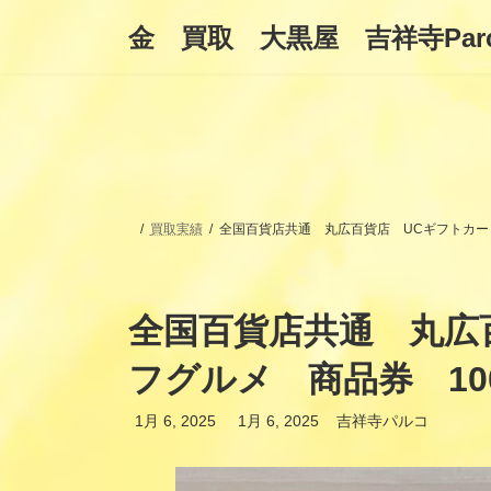
コ
ナ
金 買取 大黒屋 吉祥寺Par
ン
ビ
テ
ゲ
ン
ー
ツ
シ
へ
ョ
ス
ン
キ
に
ッ
移
プ
動
買取実績
全国百貨店共通 丸広百貨店 UCギフトカード
全国百貨店共通 丸広
フグルメ 商品券 10
最
1月 6, 2025
1月 6, 2025
吉祥寺パルコ
終
更
新