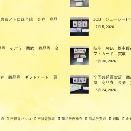
 東京メトロ線全線 金券 商品
JCB ジェーシービ
7月 5, 2026
商品券 そごう・西武 商品券 金
航空 ANA 株主
フトカード 買取
6月 30, 2026
金券 商品券 ギフトカード 買
全国共通百貨店 商品
屋 商品券 金券 
6月 24, 2026
共通
吉祥寺パルコ
吉祥寺買取
商品券吉祥寺
商品券買取
買取
金