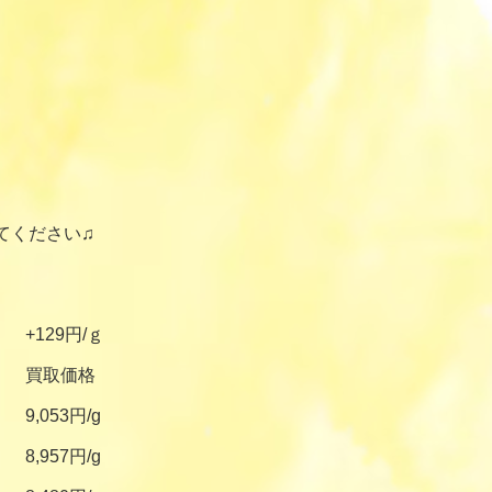
てください♫
+129円/ｇ
買取価格
9,053円/g
8,957円/g