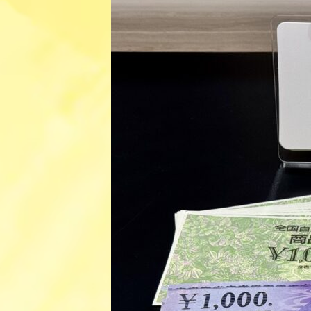
日
時
: