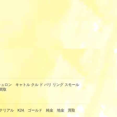
ブシュロン キャトル クル ド パリ リング スモール
買取
テリアル K24 ゴールド 純金 地金 買取