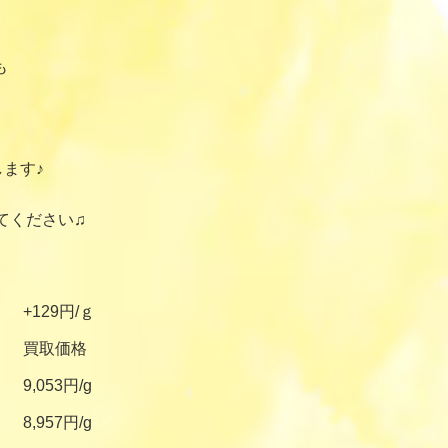
も
ます♪
てください♫
+129円/ｇ
買取価格
9,053円/g
8,957円/g