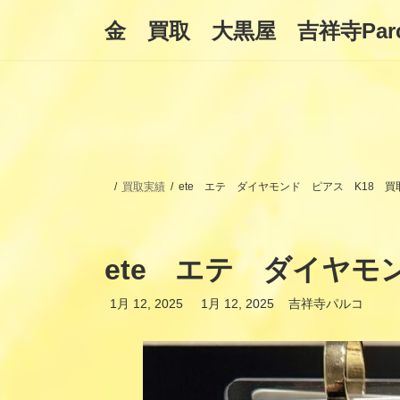
コ
ナ
金 買取 大黒屋 吉祥寺Par
ン
ビ
テ
ゲ
ン
ー
ツ
シ
へ
ョ
ス
ン
キ
に
ッ
移
プ
動
買取実績
ete エテ ダイヤモンド ピアス K18 買
ete エテ ダイヤモ
最
1月 12, 2025
1月 12, 2025
吉祥寺パルコ
終
更
新
日
時
: