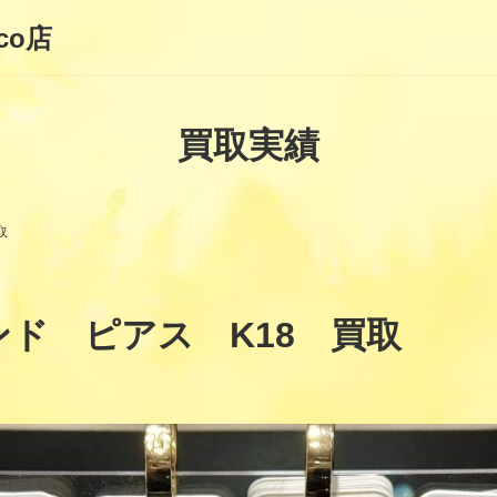
co店
買取実績
取
ンド ピアス K18 買取