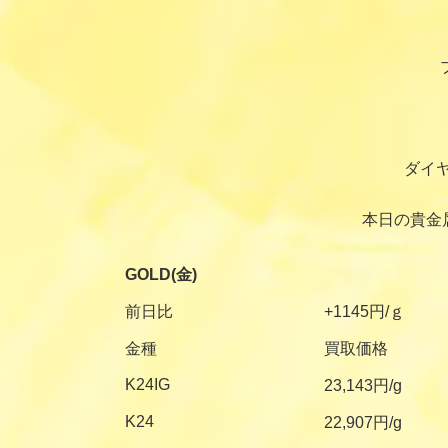
ダイ
本日の貴金
GOLD(金)
前日比
+1145円/ｇ
金種
買取価格
K24IG
23,143円/g
K24
22,907円/g