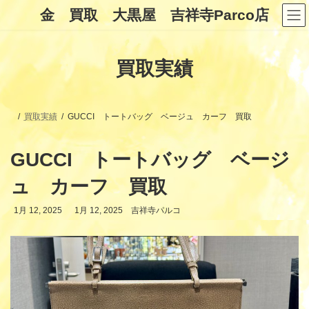
コ
ナ
金 買取 大黒屋 吉祥寺Parco店
ン
ビ
テ
ゲ
ン
ー
ツ
シ
買取実績
へ
ョ
ス
ン
キ
に
ッ
移
プ
動
買取実績
GUCCI トートバッグ ベージュ カーフ 買取
GUCCI トートバッグ ベージ
ュ カーフ 買取
最
1月 12, 2025
1月 12, 2025
吉祥寺パルコ
終
更
新
日
時
: