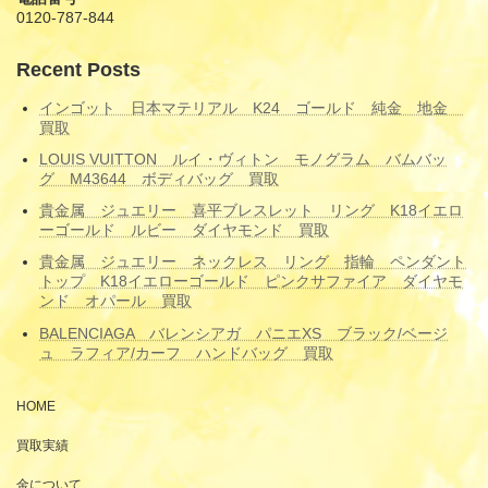
0120-787-844
Recent Posts
インゴット 日本マテリアル K24 ゴールド 純金 地金
買取
LOUIS VUITTON ルイ・ヴィトン モノグラム バムバッ
グ M43644 ボディバッグ 買取
貴金属 ジュエリー 喜平ブレスレット リング K18イエロ
ーゴールド ルビー ダイヤモンド 買取
貴金属 ジュエリー ネックレス リング 指輪 ペンダント
トップ K18イエローゴールド ピンクサファイア ダイヤモ
ンド オパール 買取
BALENCIAGA バレンシアガ パニエXS ブラック/ベージ
ュ ラフィア/カーフ ハンドバッグ 買取
HOME
買取実績
金について