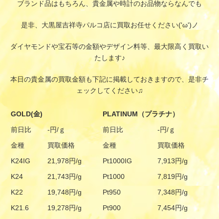
ブランド品はもちろん、貴金属や時計のお品物ならなんでも
是非、大黒屋吉祥寺パルコ店に買取お任せください('ω')ノ
ダイヤモンドや宝石等の金額やデザイン料等、最大限高く買取い
たします♪
本日の貴金属の買取金額も下記に掲載しておきますので、是非チ
ェックしてください♫
GOLD(金)
PLATINUM（プラチナ）
前日比
-円/ｇ
前日比
-円/ｇ
金種
買取価格
金種
買取価格
K24IG
21,978円/g
Pt1000IG
7,913円/g
K24
21,743円/g
Pt1000
7,819円/g
K22
19,748円/g
Pt950
7,348円/g
K21.6
19,278円/g
Pt900
7,454円/g