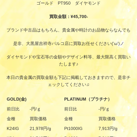
ゴールド PT950 ダイヤモンド
買取金額：¥45,700-
ブランド中古品はもちろん、貴金属や時計のお品物ならなんでも
是非、大黒屋吉祥寺パルコ店に買取お任せください('ω')ノ
ダイヤモンドや宝石等の金額やデザイン料等、最大限高く買取い
たします♪
本日の貴金属の買取金額も下記に掲載しておきますので、是非チ
ェックしてください♫
GOLD(金)
PLATINUM（プラチナ）
前日比
-円/ｇ
前日比
-円/ｇ
金種
買取価格
金種
買取価格
K24IG
21,978円/g
Pt1000IG
7,913円/g