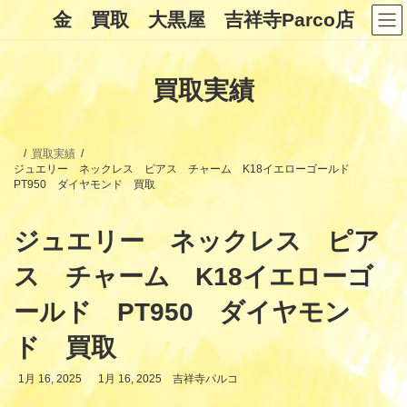
コ
ナ
金 買取 大黒屋 吉祥寺Parco店
ン
ビ
テ
ゲ
ン
ー
ツ
シ
買取実績
へ
ョ
ス
ン
キ
に
ッ
移
プ
動
買取実績
ジュエリー ネックレス ピアス チャーム K18イエローゴールド
PT950 ダイヤモンド 買取
ジュエリー ネックレス ピア
ス チャーム K18イエローゴ
ールド PT950 ダイヤモン
ド 買取
最
1月 16, 2025
1月 16, 2025
吉祥寺パルコ
終