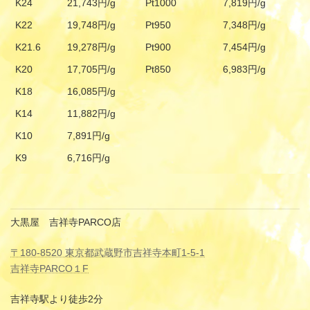
K24
21,743円/g
Pt1000
7,819円/g
K22
19,748円/g
Pt950
7,348円/g
K21.6
19,278円/g
Pt900
7,454円/g
K20
17,705円/g
Pt850
6,983円/g
K18
16,085円/g
K14
11,882円/g
K10
7,891円/g
K9
6,716円/g
大黒屋 吉祥寺PARCO店
〒180-8520 東京都武蔵野市吉祥寺本町1-5-1
吉祥寺PARCO１F
吉祥寺駅より徒歩2分