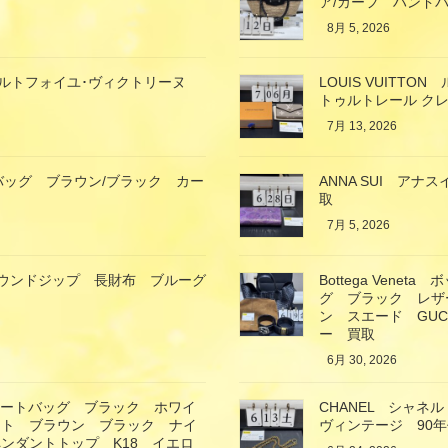
ア/カーフ ハンド
8月 5, 2026
ン ポルトフォイユ･ヴィクトリーヌ
LOUIS VUIT
トゥルトレール クレ
7月 13, 2026
バッグ ブラウン/ブラック カー
ANNA SUI ア
取
7月 5, 2026
ガモ ラウンドジップ 長財布 ブルーグ
Bottega Ven
グ ブラック レザ
ン スエード GU
ー 買取
6月 30, 2026
トートバッグ ブラック ホワイ
CHANEL シャ
ート ブラウン ブラック ナイ
ヴィンテージ 90
ンダントトップ K18 イエロ