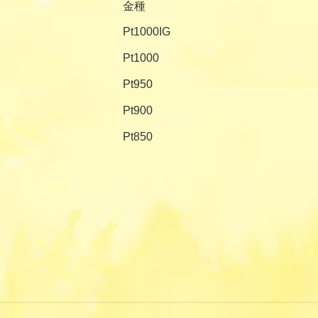
金種
Pt1000IG
Pt1000
Pt950
Pt900
Pt850