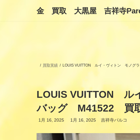
コ
ナ
金 買取 大黒屋 吉祥寺Par
ン
ビ
テ
ゲ
ン
ー
ツ
シ
へ
ョ
ス
ン
キ
に
ッ
移
プ
動
買取実績
LOUIS VUITTON ルイ・ヴィトン モノ
LOUIS VUITTO
バッグ M41522 買
最
1月 16, 2025
1月 16, 2025
吉祥寺パルコ
終
更
新