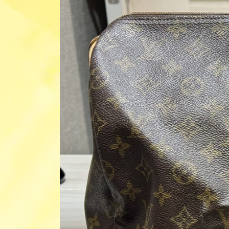
日
時
: