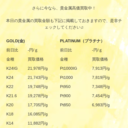
さらに今なら、貴金属高価買取中！
本日の貴金属の買取金額も下記に掲載しておきますので、是非チ
ェックしてください♫
GOLD(金)
PLATINUM（プラチナ）
前日比
-円/ｇ
前日比
-円/ｇ
金種
買取価格
金種
買取価格
K24IG
21,978円/g
Pt1000IG
7,913円/g
K24
21,743円/g
Pt1000
7,819円/g
K22
19,748円/g
Pt950
7,348円/g
K21.6
19,278円/g
Pt900
7,454円/g
K20
17,705円/g
Pt850
6,983円/g
K18
16,085円/g
K14
11,882円/g