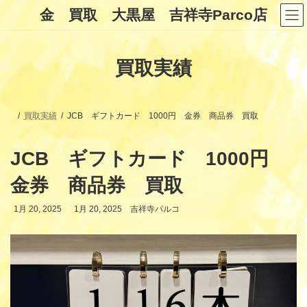
コ
ナ
金 買取 大黒屋 吉祥寺Parco店
ン
ビ
テ
ゲ
ン
ー
ツ
シ
買取実績
へ
ョ
ス
ン
キ
に
ッ
移
プ
動
買取実績
JCB ギフトカード 1000円 金券 商品券 買取
JCB ギフトカード 1000円
金券 商品券 買取
最
1月 20, 2025
1月 20, 2025
吉祥寺パルコ
終
更
新
日
時
: