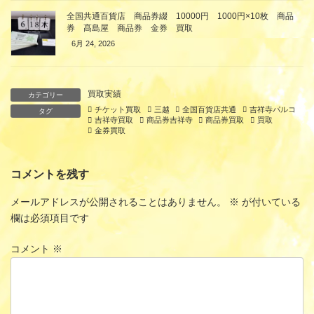
全国共通百貨店 商品券綴 10000円 1000円×10枚 商品
券 髙島屋 商品券 金券 買取
6月 24, 2026
買取実績
カテゴリー
チケット買取
三越
全国百貨店共通
吉祥寺パルコ
タグ
吉祥寺買取
商品券吉祥寺
商品券買取
買取
金券買取
コメントを残す
メールアドレスが公開されることはありません。
※
が付いている
欄は必須項目です
コメント
※