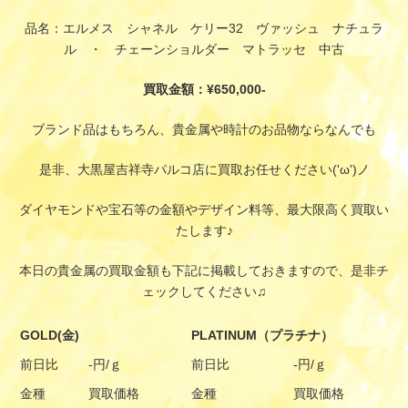
品名：エルメス シャネル ケリー32 ヴァッシュ ナチュラ
ル ・ チェーンショルダー マトラッセ 中古
買取金額：¥650,000-
ブランド品はもちろん、貴金属や時計のお品物ならなんでも
是非、大黒屋吉祥寺パルコ店に買取お任せください('ω')ノ
ダイヤモンドや宝石等の金額やデザイン料等、最大限高く買取い
たします♪
本日の貴金属の買取金額も下記に掲載しておきますので、是非チ
ェックしてください♫
GOLD(金)
PLATINUM（プラチナ）
前日比
-円/ｇ
前日比
-円/ｇ
金種
買取価格
金種
買取価格