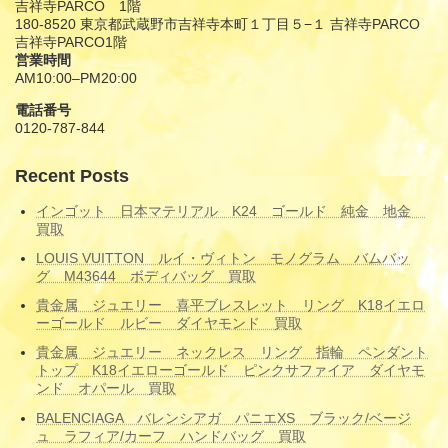
吉祥寺PARCO 1階
180-8520 東京都武蔵野市吉祥寺本町１丁目５−１ 吉祥寺PARCO
吉祥寺PARCO1階
営業時間
AM10:00–PM20:00
電話番号
0120-787-844
Recent Posts
インゴット 日本マテリアル K24 ゴールド 純金 地金
買取
LOUIS VUITTON ルイ・ヴィトン モノグラム バムバッ
グ M43644 ボディバッグ 買取
貴金属 ジュエリー 喜平ブレスレット リング K18イエロ
ーゴールド ルビー ダイヤモンド 買取
貴金属 ジュエリー ネックレス リング 指輪 ペンダント
トップ K18イエローゴールド ピンクサファイア ダイヤモ
ンド オパール 買取
BALENCIAGA バレンシアガ パニエXS ブラック/ベージ
ュ ラフィア/カーフ ハンドバッグ 買取