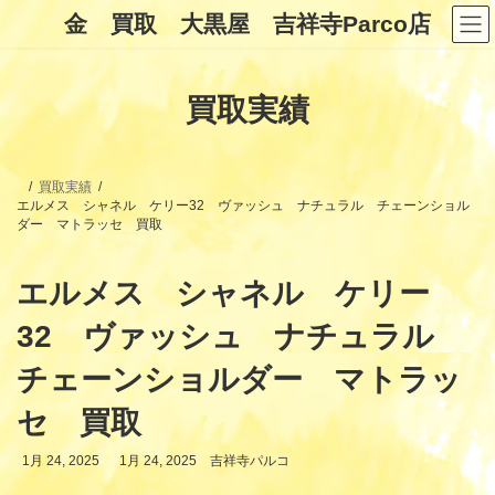
コ
ナ
金 買取 大黒屋 吉祥寺Parco店
ン
ビ
テ
ゲ
ン
ー
ツ
シ
買取実績
へ
ョ
ス
ン
キ
に
ッ
移
プ
動
買取実績
エルメス シャネル ケリー32 ヴァッシュ ナチュラル チェーンショル
ダー マトラッセ 買取
エルメス シャネル ケリー
32 ヴァッシュ ナチュラル
チェーンショルダー マトラッ
セ 買取
最
1月 24, 2025
1月 24, 2025
吉祥寺パルコ
終