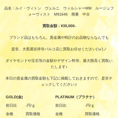
品名：ルイ・ヴィトン ヴェルニ ウィルシャーMM ルージュフ
ォーヴィスト M91646 廃番 中古
買取金額：¥35,000-
ブランド品はもちろん、貴金属や時計のお品物ならなんでも
是非、大黒屋吉祥寺パルコ店に買取お任せください('ω')ノ
ダイヤモンドや宝石等の金額やデザイン料等、最大限高く買取い
たします♪
本日の貴金属の買取金額も下記に掲載しておきますので、是非チ
ェックしてください♫
GOLD(金)
PLATINUM（プラチナ）
前日比
-円/ｇ
前日比
-円/ｇ
金種
買取価格
金種
買取価格