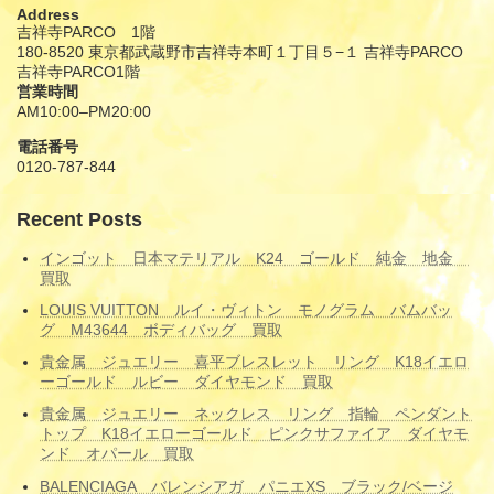
Address
吉祥寺PARCO 1階
180-8520 東京都武蔵野市吉祥寺本町１丁目５−１ 吉祥寺PARCO
吉祥寺PARCO1階
営業時間
AM10:00–PM20:00
電話番号
0120-787-844
Recent Posts
インゴット 日本マテリアル K24 ゴールド 純金 地金
買取
LOUIS VUITTON ルイ・ヴィトン モノグラム バムバッ
グ M43644 ボディバッグ 買取
貴金属 ジュエリー 喜平ブレスレット リング K18イエロ
ーゴールド ルビー ダイヤモンド 買取
貴金属 ジュエリー ネックレス リング 指輪 ペンダント
トップ K18イエローゴールド ピンクサファイア ダイヤモ
ンド オパール 買取
BALENCIAGA バレンシアガ パニエXS ブラック/ベージ