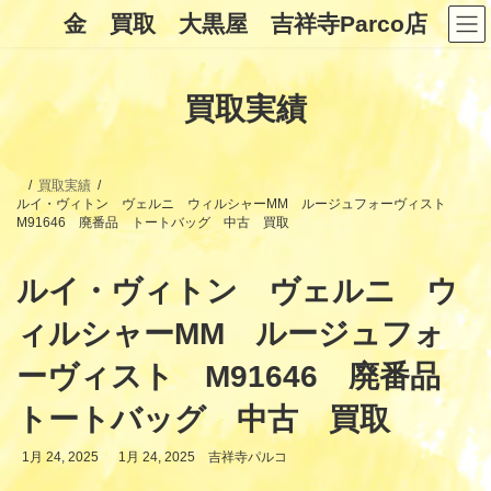
コ
ナ
金 買取 大黒屋 吉祥寺Parco店
ン
ビ
テ
ゲ
ン
ー
ツ
シ
買取実績
へ
ョ
ス
ン
キ
に
ッ
移
プ
動
買取実績
ルイ・ヴィトン ヴェルニ ウィルシャーMM ルージュフォーヴィスト
M91646 廃番品 トートバッグ 中古 買取
ルイ・ヴィトン ヴェルニ ウ
ィルシャーMM ルージュフォ
ーヴィスト M91646 廃番品
トートバッグ 中古 買取
最
1月 24, 2025
1月 24, 2025
吉祥寺パルコ
終